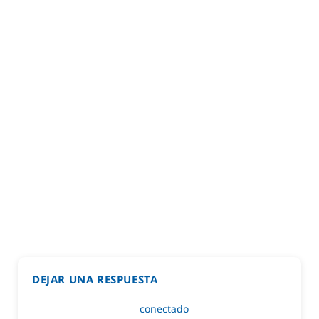
DEJAR UNA RESPUESTA
Lo siento, debes estar
conectado
para publicar un