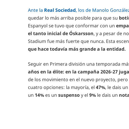
Ante la
Real Sociedad
, los de Manolo Gonzále
quedar lo más arriba posible para que su
botí
Espanyol se tuvo que conformar con un
empat
el tanto inicial de Óskarsson
, y a pesar de n
Stadium fue más fuerte que nunca. Esta escen
que hace todavía más grande a la entidad.
Seguir en Primera división una temporada más
años en la élite: en la campaña 2026-27 jug
de los movimiento en el nuevo proyecto, pero 
cuatro opciones: la mayoría, el
47%
, le dais u
un
14%
es un
suspenso
y el
9%
le dais un
nota