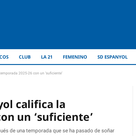
ICOS
CLUB
LA 21
FEMENINO
SD ESPANYOL
a temporada 2025-26 con un ‘suficiente’
ol califica la
on un ‘suficiente’
spués de una temporada que se ha pasado de soñar