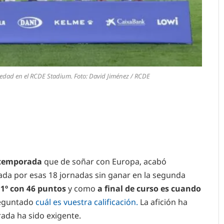
ciedad en el RCDE Stadium. Foto: David Jiménez / RCDE
 temporada
que de soñar con Europa, acabó
ada por esas 18 jornadas sin ganar en la segunda
1º con 46 puntos
y como
a final de curso es cuando
eguntado
cuál es vuestra calificación.
La afición ha
ada ha sido exigente.