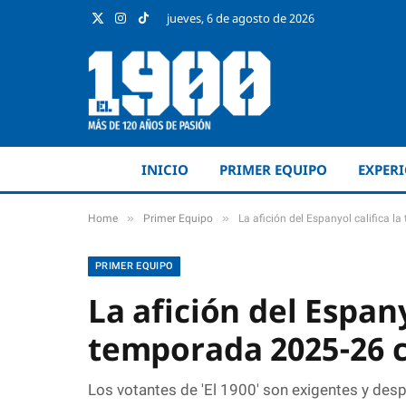
jueves, 6 de agosto de 2026
X
Instagram
TikTok
(Twitter)
INICIO
PRIMER EQUIPO
EXPER
»
»
Home
Primer Equipo
La afición del Espanyol califica l
PRIMER EQUIPO
La afición del Espany
temporada 2025-26 c
Los votantes de 'El 1900' son exigentes y de