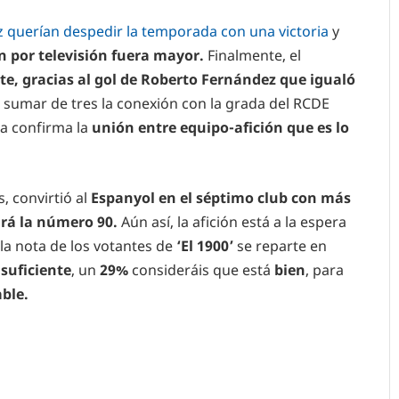
z querían despedir la temporada con una victoria
y
n por televisión fuera mayor.
Finalmente, el
e, gracias al gol de Roberto Fernández que igualó
o sumar de tres la conexión con la grada del RCDE
a confirma la
unión entre equipo-afición que es lo
, convirtió al
Espanyol en el séptimo club con más
ará la número 90.
Aún así, la afición está a la espera
la nota de los votantes de
‘El 1900’
se reparte en
n
suficiente
, un
29%
consideráis que está
bien
, para
ble.