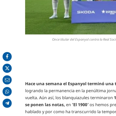
Once titular del Espanyol contra la Real So
Hace una semana el Espanyol terminó una
logrando la permanencia en la penúltima jorn
vuelta. Aún así, los blanquiazules terminaron
1
se ponen las notas,
en
‘El 1900’
os hemos pr
hablado y por como ha transcurrido la tempor