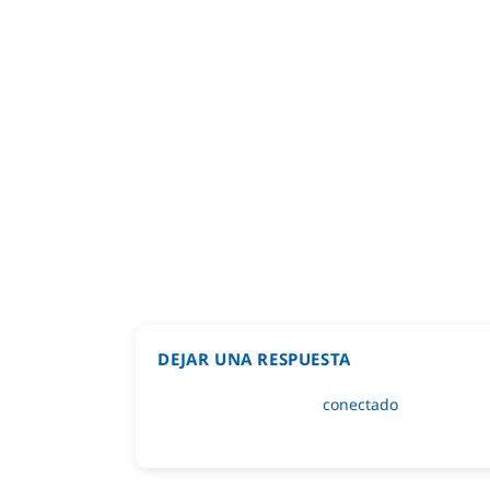
DEJAR UNA RESPUESTA
Lo siento, debes estar
conectado
para public