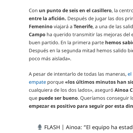
Con
un punto de seis en el casillero
, la cent
entre la afición.
Después de jugar las dos prim
Femenino
viajará a
Tenerife
, a una de las sal
Campo
ha querido transmitir las mejoras del
buen partido. En la primera parte
hemos sabid
Después en la segunda mitad hemos salido bi
poco más aislada».
A pesar de intentarlo de todas las maneras,
el
empate
porque
«los últimos minutos han si
cualquiera de los dos lados», aseguró
Ainoa 
que
puede ser bueno
. Queríamos conseguir lo
empezar es positivo para seguir por esta di
FLASH | Ainoa: “El equipo ha estad