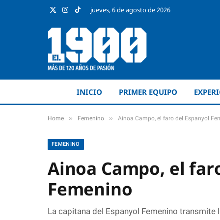
jueves, 6 de agosto de 2026
X
Instagram
TikTok
(Twitter)
INICIO
PRIMER EQUIPO
EXPER
»
»
Home
Femenino
Ainoa Campo, el faro del Espanyol F
FEMENINO
Ainoa Campo, el far
Femenino
La capitana del Espanyol Femenino transmite l