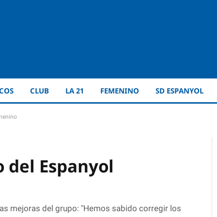
ICOS
CLUB
LA 21
FEMENINO
SD ESPANYOL
emenino
o del Espanyol
as mejoras del grupo: "Hemos sabido corregir los