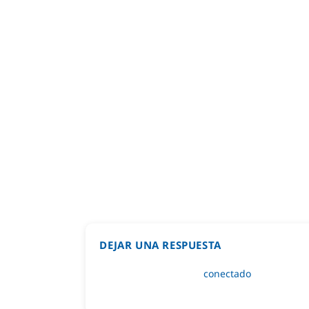
DEJAR UNA RESPUESTA
Lo siento, debes estar
conectado
para public