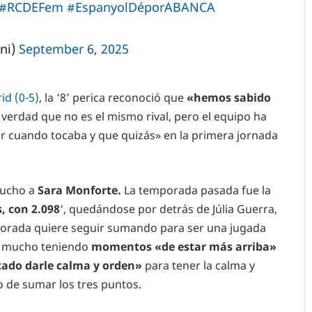
#RCDEFem
#EspanyolDéporABANCA
ni)
September 6, 2025
id (0-5)
, la ‘8’ perica reconoció que
«hemos sabido
verdad que no es el mismo rival, pero el equipo ha
ir cuando tocaba y que quizás» en la primera jornada
mucho a
Sara Monforte.
La temporada pasada fue la
, con 2.098
‘, quedándose por detrás de Júlia Guerra,
porada quiere seguir sumando para ser una jugada
 mucho teniendo
momentos «de estar más arriba»
ntado darle calma y orden»
para tener la calma y
o de sumar los tres puntos.