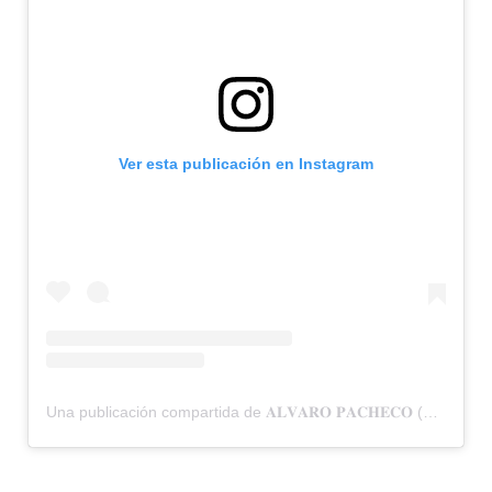
Ver esta publicación en Instagram
Una publicación compartida de 𝐀𝐋𝐕𝐀𝐑𝐎 𝐏𝐀𝐂𝐇𝐄𝐂𝐎 (@aalvaropacheco)