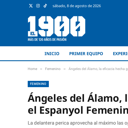
sábado, 8 de agosto de 2026
X
Instagram
TikTok
(Twitter)
INICIO
PRIMER EQUIPO
EXPER
»
»
Home
Femenino
Ángeles del Álamo, la eficacia hecha 
FEMENINO
Ángeles del Álamo, l
el Espanyol Femeni
La delantera perica aprovecha al máximo las o