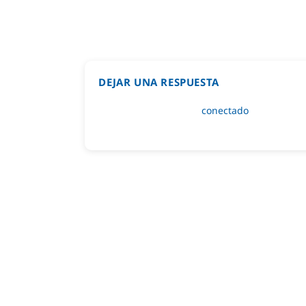
DEJAR UNA RESPUESTA
Lo siento, debes estar
conectado
para public