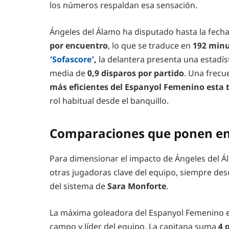
los números respaldan esa sensación.
Ángeles del Álamo ha disputado hasta la fech
por encuentro
, lo que se traduce en
192 minu
‘Sofascore’
,
la delantera presenta una estadí
media de
0,9 disparos por partido
. Una frecu
más eficientes del Espanyol Femenino esta
rol habitual desde el banquillo.
Comparaciones que ponen en
Para dimensionar el impacto de Ángeles del Á
otras jugadoras clave del equipo, siempre desd
del sistema de
Sara Monforte
.
La máxima goleadora del Espanyol Femenino 
campo y líder del equipo. La capitana suma
4 