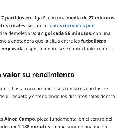
a
7 partidos en Liga F
, con una
media de 27
minutos
tos totales
. Según los
datos recogidos por
stica demoledora:
un gol cada
96 minutos
, con una
encia anotadora que la sitúa entre las
futbolistas
 temporada
, especialmente si se contextualiza con su
 valor su rendimiento
lamo, basta con comparar sus registros con los de
e el respeto y entendiendo los distintos roles dentro
es
Ainoa Campo
, pieza fundamental en el centro del
goles en 1.188 minutos
, lo que supone una media