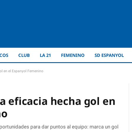
ICOS
CLUB
LA 21
FEMENINO
SD ESPANYOL
gol en el Espanyol Femenino
a eficacia hecha gol en
no
portunidades para dar puntos al equipo: marca un gol