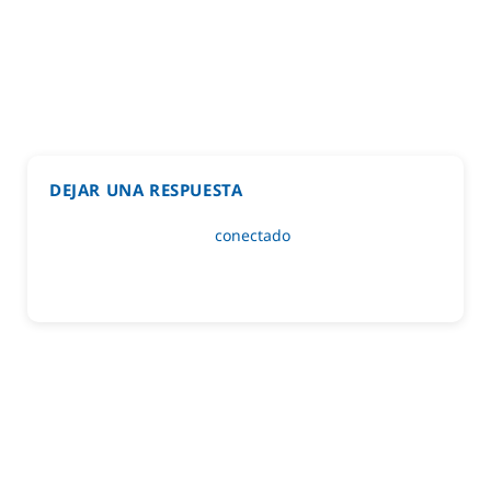
DEJAR UNA RESPUESTA
Lo siento, debes estar
conectado
para publicar un
comentario.