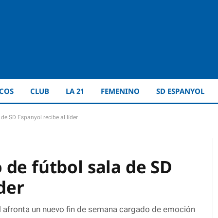
ICOS
CLUB
LA 21
FEMENINO
SD ESPANYOL
de SD Espanyol recibe al líder
 de fútbol sala de SD
der
ol afronta un nuevo fin de semana cargado de emoción