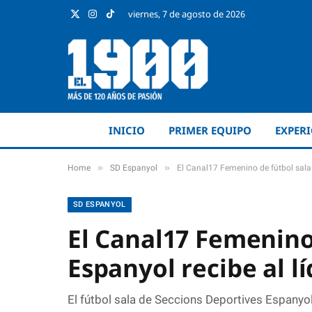
viernes, 7 de agosto de 2026
X
Instagram
TikTok
(Twitter)
INICIO
PRIMER EQUIPO
EXPER
»
»
Home
SD Espanyol
El Canal17 Femenino de fútbol sala 
SD ESPANYOL
El Canal17 Femenino
Espanyol recibe al lí
El fútbol sala de Seccions Deportives Espany