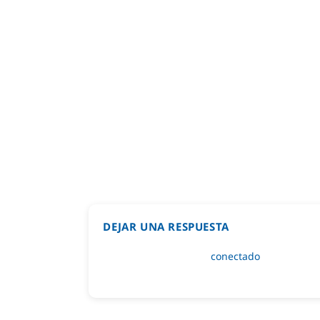
DEJAR UNA RESPUESTA
Lo siento, debes estar
conectado
para public