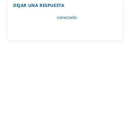
DEJAR UNA RESPUESTA
Lo siento, debes estar
conectado
para publicar un
comentario.