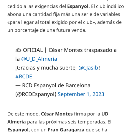
cedido a las exigencias del
Espanyol.
El club indálico
abona una cantidad fija más una serie de variables
«para llegar al total exigido por el club», además de
un porcentaje de una futura venda.
✍️ OFICIAL | César Montes traspasado a
la
@U_D_Almeria
¡Gracias y mucha suerte,
@CJasib
!
#RCDE
— RCD Espanyol de Barcelona
(@RCDEspanyol)
September 1, 2023
De este modo,
César Montes
firma por la
UD
Almería
para las próximas seis temporadas. El
Espanyol,
con un
Fran Garagarza
que se ha