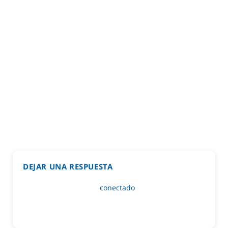
DEJAR UNA RESPUESTA
Lo siento, debes estar
conectado
para publicar un
comentario.