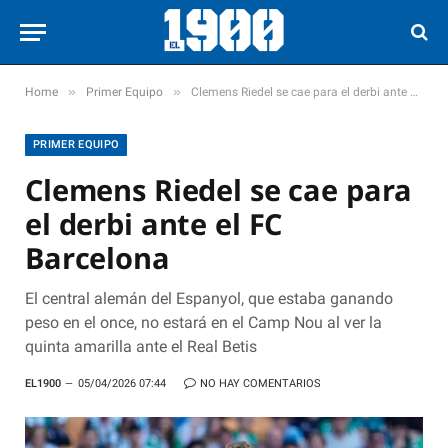
»
»
Home
Primer Equipo
Clemens Riedel se cae para el derbi ante el FC Barcelona
PRIMER EQUIPO
Clemens Riedel se cae para
el derbi ante el FC
Barcelona
El central alemán del Espanyol, que estaba ganando
peso en el once, no estará en el Camp Nou al ver la
quinta amarilla ante el Real Betis
EL1900
05/04/2026 07:44
NO HAY COMENTARIOS