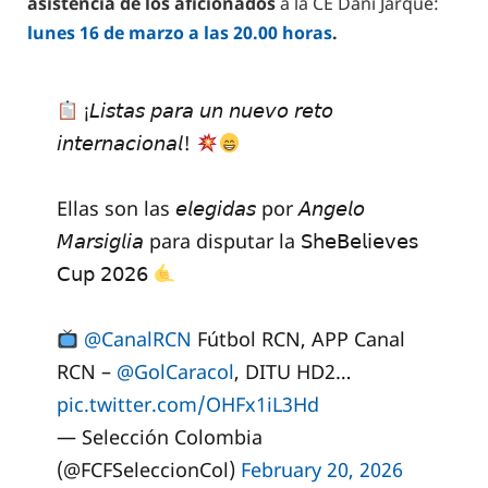
asistencia de los aficionados
a la CE Dani Jarque:
lunes 16 de marzo a las 20.00 horas
.
¡𝘓𝘪𝘴𝘵𝘢𝘴 𝘱𝘢𝘳𝘢 𝘶𝘯 𝘯𝘶𝘦𝘷𝘰 𝘳𝘦𝘵𝘰
𝘪𝘯𝘵𝘦𝘳𝘯𝘢𝘤𝘪𝘰𝘯𝘢𝘭!
Ellas son las 𝘦𝘭𝘦𝘨𝘪𝘥𝘢𝘴 por 𝘈𝘯𝘨𝘦𝘭𝘰
𝘔𝘢𝘳𝘴𝘪𝘨𝘭𝘪𝘢 para disputar la 𝖲𝗁𝖾𝖡𝖾𝗅𝗂𝖾𝗏𝖾𝗌
𝖢𝗎𝗉 𝟤𝟢𝟤𝟨
@CanalRCN
Fútbol RCN, APP Canal
RCN –
@GolCaracol
, DITU HD2…
pic.twitter.com/OHFx1iL3Hd
— Selección Colombia
(@FCFSeleccionCol)
February 20, 2026