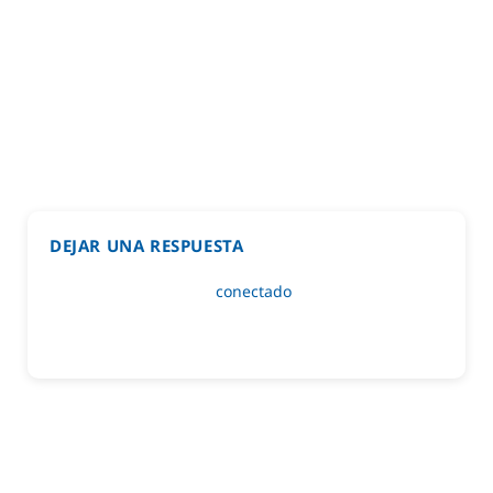
DEJAR UNA RESPUESTA
Lo siento, debes estar
conectado
para publicar un
comentario.