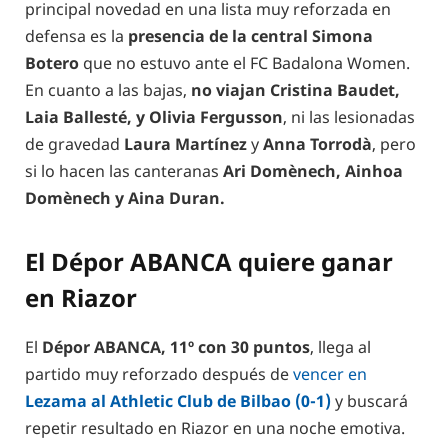
principal novedad en una lista muy reforzada en
defensa es la
presencia de la central Simona
Botero
que no estuvo ante el FC Badalona Women.
En cuanto a las bajas,
no viajan Cristina Baudet,
Laia Ballesté, y Olivia Fergusson
, ni las lesionadas
de gravedad
Laura Martínez
y
Anna Torrodà
, pero
si lo hacen las canteranas
Ari Domènech, Ainhoa
Domènech y Aina Duran.
El Dépor ABANCA quiere ganar
en Riazor
El
Dépor ABANCA, 11º con 30 puntos
, llega al
partido muy reforzado después de
vencer en
Lezama al Athletic Club de Bilbao (0-1)
y buscará
repetir resultado en Riazor en una noche emotiva.