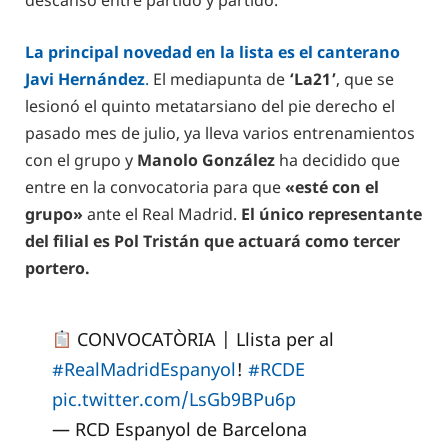
descanso entre partido y partido.
La principal novedad en la lista es el canterano
Javi Hernández
.
El mediapunta de
‘La21’
, que se
lesionó el quinto metatarsiano del pie derecho el
pasado mes de julio, ya lleva varios entrenamientos
con el grupo y
Manolo González
ha decidido que
entre en la convocatoria para que
«esté con el
grupo»
ante el Real Madrid.
El único representante
del filial es Pol Tristán que actuará como tercer
portero.
CONVOCATÒRIA | Llista per al
#RealMadridEspanyol
!
#RCDE
pic.twitter.com/LsGb9BPu6p
— RCD Espanyol de Barcelona