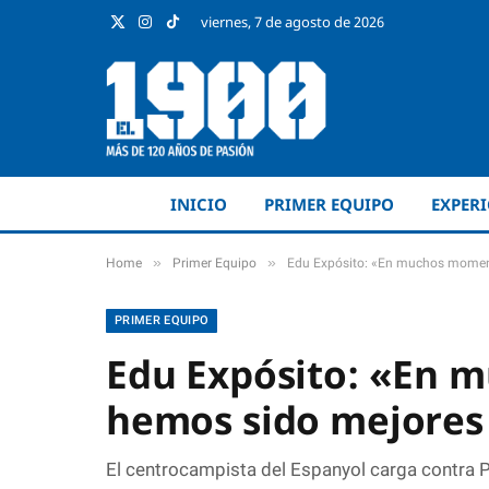
viernes, 7 de agosto de 2026
X
Instagram
TikTok
(Twitter)
INICIO
PRIMER EQUIPO
EXPER
»
»
Home
Primer Equipo
Edu Expósito: «En muchos moment
PRIMER EQUIPO
Edu Expósito: «En
hemos sido mejores 
El centrocampista del Espanyol carga contra P