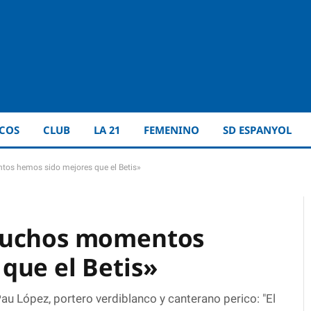
ICOS
CLUB
LA 21
FEMENINO
SD ESPANYOL
os hemos sido mejores que el Betis»
 muchos momentos
que el Betis»
au López, portero verdiblanco y canterano perico: "El