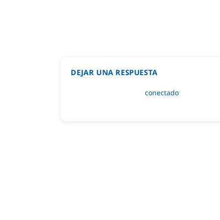
DEJAR UNA RESPUESTA
Lo siento, debes estar
conectado
para public