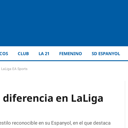
ICOS
CLUB
LA 21
FEMENINO
SD ESPANYOL
n LaLiga EA Sports
 diferencia en LaLiga
tilo reconocible en su Espanyol, en el que destaca