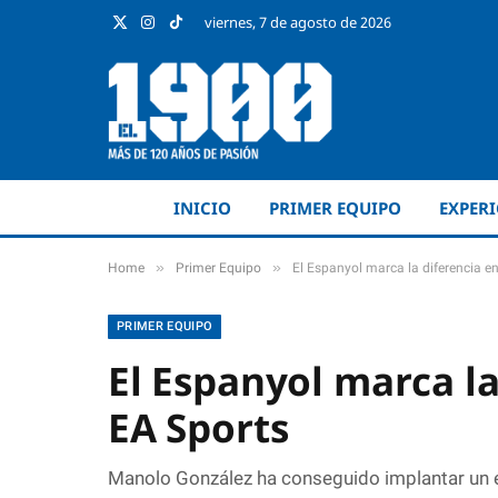
viernes, 7 de agosto de 2026
X
Instagram
TikTok
(Twitter)
INICIO
PRIMER EQUIPO
EXPER
»
»
Home
Primer Equipo
El Espanyol marca la diferencia e
PRIMER EQUIPO
El Espanyol marca la
EA Sports
Manolo González ha conseguido implantar un es