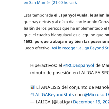
en San Mamés (21.00 horas).
Esta temporada
el Espanyol vuela, le salen l
que hay detrás y al día a día con Manolo Gonz
balón
de los pericos que ha implementado el 
que, el cuadro blanquiazul es el equipo que
po
1692, porque trabaja muy bien las posesion
juego efectivo.
Así lo recoge ‘LaLiga Beyond S
Hiperactivos: el
@RCDEspanyol
de Man
minuto de posesión en LALIGA EA S
El ANÁLISIS del conjunto de Manol
#LALIGABeyondStats
con
@Microsoft
— LALIGA (@LaLiga)
December 19, 20