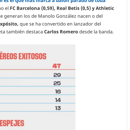
ol es el que más marca a balón parado de toda
mo el
FC Barcelona (0,59), Real Betis (0,5) y Athletic
e generan los de Manolo González nacen o del
Expósito,
que se ha convertido en lanzador del
aceta también destaca
Carlos Romero
desde la banda.