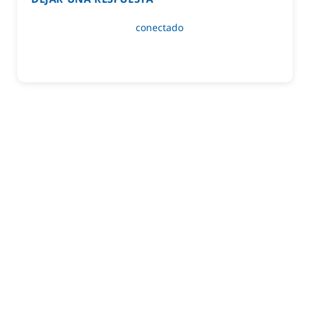
Lo siento, debes estar
conectado
para publicar un
comentario.