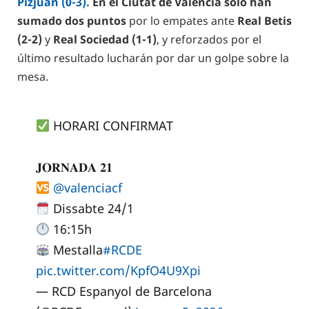
Pizjuán (0-3).
En el Ciutat de València solo han
sumado dos puntos
por lo empates ante
Real Betis
(2-2)
y
Real Sociedad (1-1)
, y reforzados por el
último resultado lucharán por dar un golpe sobre la
mesa.
HORARI CONFIRMAT
𝐉𝐎𝐑𝐍𝐀𝐃𝐀 𝟐𝟏
@valenciacf
Dissabte 24/1
16:15h
Mestalla
#RCDE
pic.twitter.com/KpfO4U9Xpi
— RCD Espanyol de Barcelona