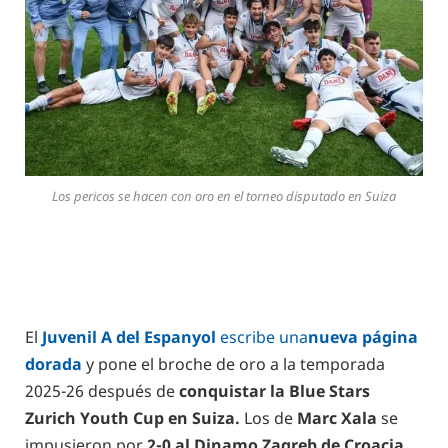
Los pericos se hacen con oro en el torneo disputado en Suiza
El
Juvenil A del Espanyol
escribe una
nueva página
dorada
y pone el broche de oro a la temporada
2025-26 después de
conquistar la Blue Stars
Zurich Youth Cup en Suiza.
Los de
Marc Xala
se
impusieron por
2-0 al Dinamo Zagreb de Croacia