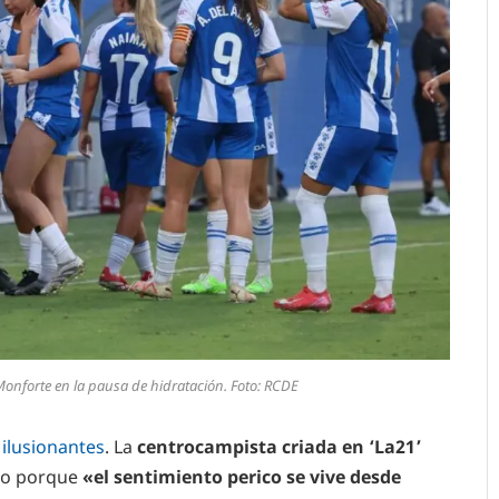
Monforte en la pausa de hidratación. Foto: RCDE
 ilusionantes
. La
centrocampista criada en ‘La21’
ado porque
«el sentimiento perico se vive desde