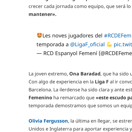
crecer cada jornada como equipo, que será lo 
mantener».
Les noves jugadores del
#RCDEFem
temporada a
@LigaF_oficial
pic.tw
— RCD Espanyol Femení (@RCDEFeme
La joven extremo,
Ona Baradad
, que ha sido 
Con algo de experiencia en la
Liga F
al ir conv
Barcelona. La ilerdense ha sido clara y ante e
Femenino
ha remarcado que
«este escudo p
temporada demostramos que somos un equipo
Olivia Fergusson
, la última en llegar, se estr
Unidos e Inglaterra para aportar experiencia y