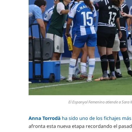
El Espanyol Femenino atiende a Sara 
Anna Torrodà
ha sido uno de los fichajes más
afronta esta nueva etapa recordando el pas