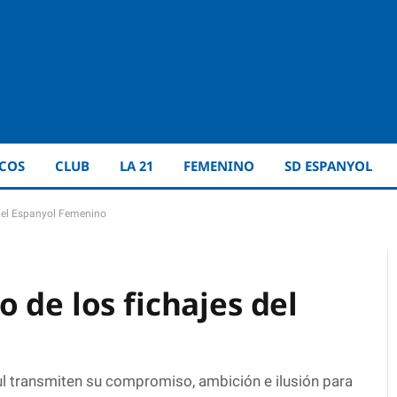
ICOS
CLUB
LA 21
FEMENINO
SD ESPANYOL
 del Espanyol Femenino
 de los fichajes del
ul transmiten su compromiso, ambición e ilusión para