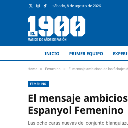
sábado, 8 de agosto de 2026
X
Instagram
TikTok
(Twitter)
INICIO
PRIMER EQUIPO
EXPER
»
»
Home
Femenino
El mensaje ambicioso de los fichajes
FEMENINO
El mensaje ambicioso
Espanyol Femenino
Las ocho caras nuevas del conjunto blanquiaz