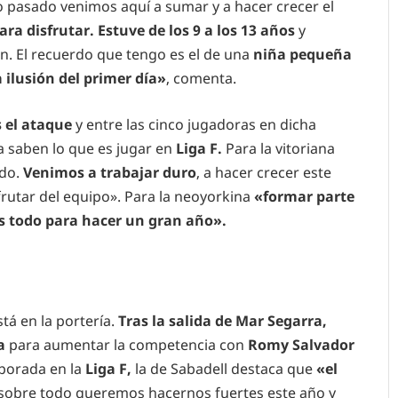
ño pasado venimos aquí a sumar y a hacer crecer el
ra disfrutar. Estuve de los 9 a los 13 años
y
n. El recuerdo que tengo es el de una
niña pequeña
 ilusión del primer día»
, comenta.
 el ataque
y entre las cinco jugadoras en dicha
 saben lo que es jugar en
Liga F.
Para la vitoriana
udo.
Venimos a trabajar duro
, a hacer crecer este
frutar del equipo». Para la neoyorkina
«formar parte
os todo para hacer un gran año».
á en la portería.
Tras la salida de Mar Segarra,
a
para aumentar la competencia con
Romy Salvador
porada en la
Liga F,
la de Sabadell destaca que
«el
sobre todo queremos hacernos fuertes este año y