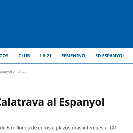
ICOS
CLUB
LA 21
FEMENINO
SD ESPANYOL
spanyol en cifras
Calatrava al Espanyol
n de 5 millones de euros a plazos más intereses al CD