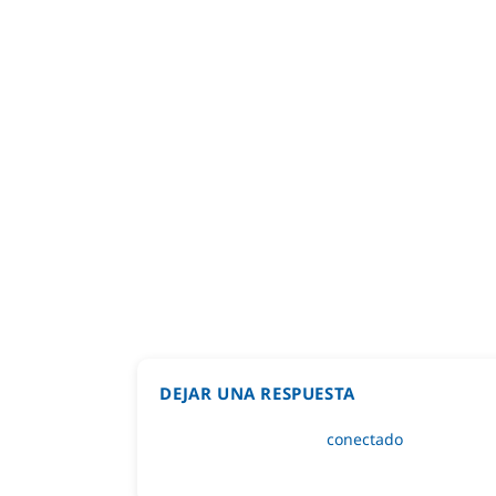
DEJAR UNA RESPUESTA
Lo siento, debes estar
conectado
para public