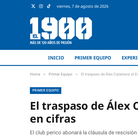
viernes, 7 de agosto de 2026
X
Instagram
TikTok
(Twitter)
INICIO
PRIMER EQUIPO
EXPER
»
»
Home
Primer Equipo
El traspaso de Álex Calatrava al E
PRIMER EQUIPO
El traspaso de Álex 
en cifras
El club perico abonará la cláusula de rescisió