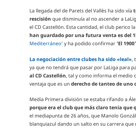
La llegada del de Parets del Vallès ha sido vía
t
rescisión
que disminuía al no ascender a LaLi
el CD Castellón. Esta cantidad, el club perico l
han guardado por una futura venta es del 
Mediterráneo’
y ha podido confirmar
‘El 1900’
La negociación entre clubes ha sido «leal»
,
ya que no tendrá que pasar por LaLiga para pa
al CD Castellón
, tal y como informa el medio c
ventaja que es un
derecho de tanteo de uno o
Media Primera división se estaba rifando a Ál
porque era el club que más claro tenía que q
el mediapunta de 26 años, que Manolo Gonzále
blanquiazul dando un salto en su carrera que 