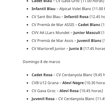
Cadet Blau
– CV Gava Groc (11.00 horas)
Infantil Blau
– Alpicat Volei Blanc (11.00
CV Sant Boi Blau –
Infantil Rosa
(12.45 h
CV Premià de Mar ASSIS –
Cadet Blanc
(1
CVV AA LLars Mundet –
Junior Masculí
(1
CV Premià de Mar Assis –
Juvenil Blanc
(
CV Martorell Junior –
Junio B
(17.45 horas
Domingo 8 de marzo
Cadet Rosa
– CV Cerdanyola Blanc (9.45 
CVB U12 Grana –
Aleví Negre
(10.30 hora
CV Gava Groc –
Aleví Rosa
(10.45 horas)
Juvenil Rosa
– CV Cerdanyola Blanc (11.4