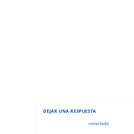
DEJAR UNA RESPUESTA
Lo siento, debes estar
conectado
para public