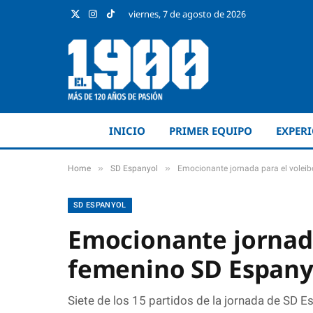
viernes, 7 de agosto de 2026
X
Instagram
TikTok
(Twitter)
INICIO
PRIMER EQUIPO
EXPER
»
»
Home
SD Espanyol
Emocionante jornada para el volei
SD ESPANYOL
Emocionante jornada
femenino SD Espany
Siete de los 15 partidos de la jornada de SD 