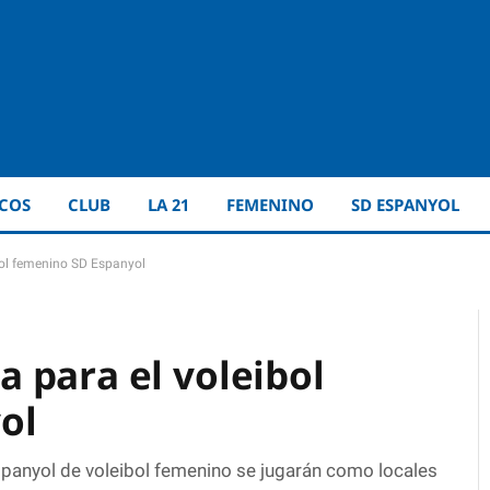
ICOS
CLUB
LA 21
FEMENINO
SD ESPANYOL
bol femenino SD Espanyol
 para el voleibol
ol
Espanyol de voleibol femenino se jugarán como locales