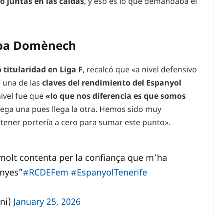
 juntas en las caídas
, y eso es lo que demandaba el
hoa Domènech
titularidad en Liga F
, recalcó que «a nivel defensivo
 una de las
claves del rendimiento del Espanyol
nivel fue que
«lo que nos diferencia es que somos
lega una pues llega la otra. Hemos sido muy
 tener portería a cero para sumar este punto».
olt contenta per la confiança que m’ha
anyes”
#RCDEFem
#EspanyolTenerife
ni)
January 25, 2026