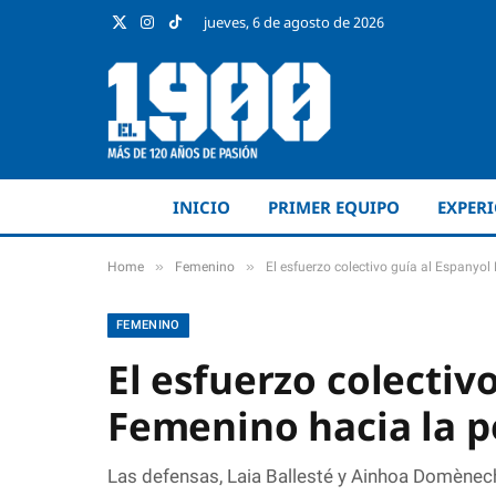
jueves, 6 de agosto de 2026
X
Instagram
TikTok
(Twitter)
INICIO
PRIMER EQUIPO
EXPER
»
»
Home
Femenino
El esfuerzo colectivo guía al Espanyo
FEMENINO
El esfuerzo colectiv
Femenino hacia la 
Las defensas, Laia Ballesté y Ainhoa Domènech