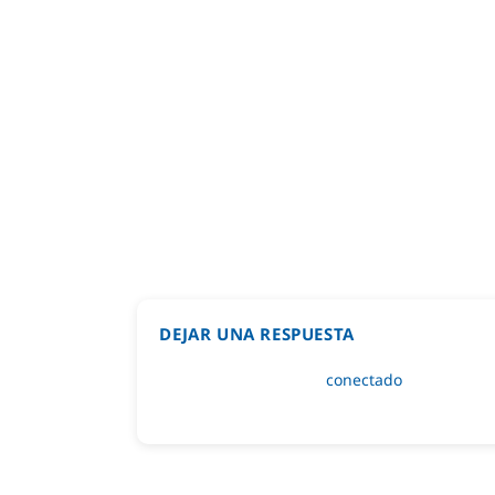
DEJAR UNA RESPUESTA
Lo siento, debes estar
conectado
para public