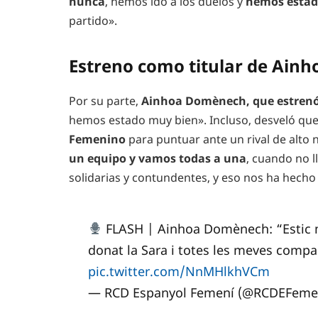
nunca
, hemos ido a los duelos y
hemos estado
partido».
Estreno como titular de Ain
Por su parte,
Ainhoa Domènech, que estrenó 
hemos estado muy bien». Incluso, desveló que
Femenino
para puntuar ante un rival de alto 
un equipo y vamos todas a una
, cuando no l
solidarias y contundentes, y eso nos ha hecho
FLASH | Ainhoa Domènech: “Estic m
donat la Sara i totes les meves comp
pic.twitter.com/NnMHlkhVCm
— RCD Espanyol Femení (@RCDEFeme