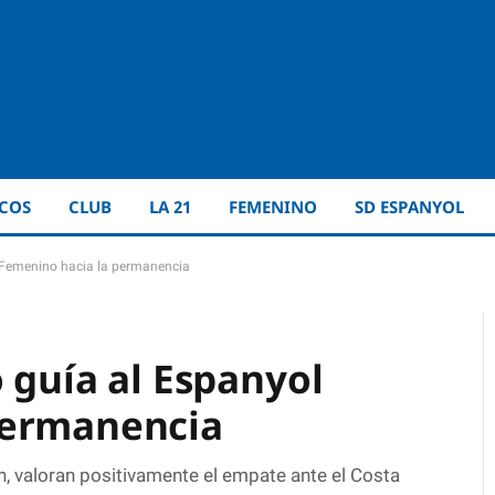
ICOS
CLUB
LA 21
FEMENINO
SD ESPANYOL
l Femenino hacia la permanencia
o guía al Espanyol
permanencia
, valoran positivamente el empate ante el Costa