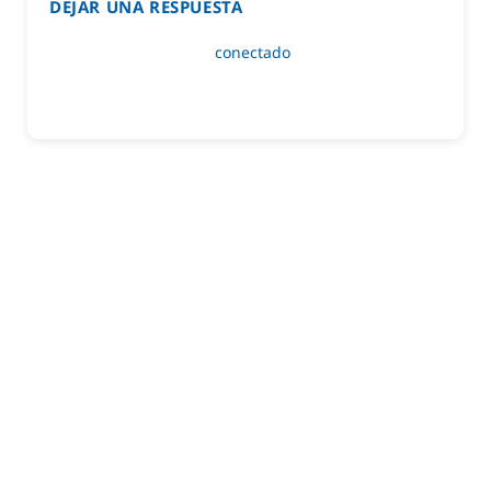
DEJAR UNA RESPUESTA
Lo siento, debes estar
conectado
para publicar un
comentario.