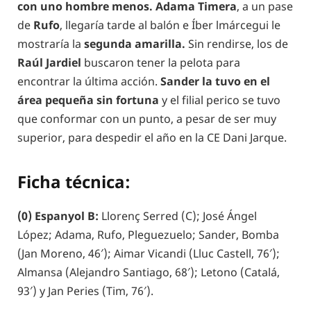
con uno hombre menos. Adama Timera
, a un pase
de
Rufo
, llegaría tarde al balón e Íber lmárcegui le
mostraría la
segunda amarilla.
Sin rendirse, los de
Raúl Jardiel
buscaron tener la pelota para
encontrar la última acción.
Sander la tuvo en el
área pequeña sin fortuna
y el filial perico se tuvo
que conformar con un punto, a pesar de ser muy
superior, para despedir el año en la CE Dani Jarque.
Ficha técnica:
(0) Espanyol B:
Llorenç Serred (C); José Ángel
López; Adama, Rufo, Pleguezuelo; Sander, Bomba
(Jan Moreno, 46′); Aimar Vicandi (Lluc Castell, 76′);
Almansa (Alejandro Santiago, 68′); Letono (Catalá,
93′) y Jan Peries (Tim, 76′).