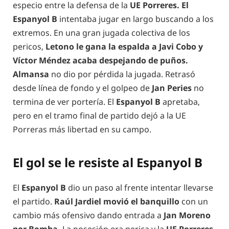
especio entre la defensa de la
UE Porreres. El
Espanyol B
intentaba jugar en largo buscando a los
extremos. En una gran jugada colectiva de los
pericos,
Letono le gana la espalda a Javi Cobo y
Víctor Méndez acaba despejando de puños.
Almansa
no dio por pérdida la jugada. Retrasó
desde línea de fondo y el golpeo de
Jan Peries
no
termina de ver portería. El
Espanyol B
apretaba,
pero en el tramo final de partido dejó a la UE
Porreras más libertad en su campo.
El gol se le resiste al Espanyol B
El
Espanyol B
dio un paso al frente intentar llevarse
el partido.
Raúl Jardiel movió el banquillo
con un
cambio más ofensivo dando entrada a
Jan Moreno
por Bomba.
La posesión era perica y la
UE Porreres