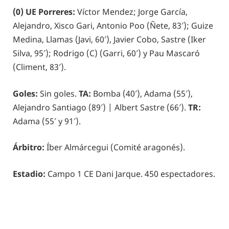
(0) UE Porreres:
Víctor Mendez; Jorge García,
Alejandro, Xisco Gari, Antonio Poo (Ñete, 83′); Guize
Medina, Llamas (Javi, 60′), Javier Cobo, Sastre (Iker
Silva, 95′); Rodrigo (C) (Garri, 60′) y Pau Mascaró
(Climent, 83′).
Goles:
Sin goles.
TA:
Bomba (40′), Adama (55′),
Alejandro Santiago (89′) | Albert Sastre (66′).
TR:
Adama (55′ y 91′).
Árbitro:
Íber Almárcegui (Comité aragonés).
Estadio:
Campo 1 CE Dani Jarque. 450 espectadores.