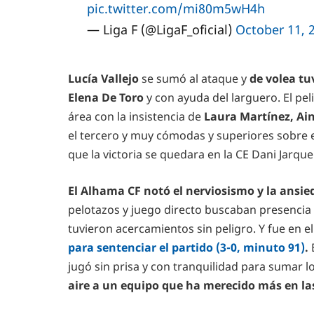
pic.twitter.com/mi80m5wH4h
— Liga F (@LigaF_oficial)
October 11, 
Lucía Vallejo
se sumó al ataque y
de volea tu
Elena De Toro
y con ayuda del larguero. El pel
área con la insistencia de
Laura Martínez, Ain
el tercero y muy cómodas y superiores sobre e
que la victoria se quedara en la CE Dani Jarque
El Alhama CF notó el nerviosismo y la ansi
pelotazos y juego directo buscaban presencia e
tuvieron acercamientos sin peligro. Y fue en e
para sentenciar el partido (3-0, minuto 91)
.
jugó sin prisa y con tranquilidad para sumar 
aire a un equipo que ha merecido más en la