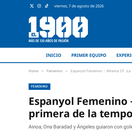
viernes, 7 de agosto de 2026
X
Instagram
TikTok
(Twitter)
INICIO
PRIMER EQUIPO
EXPER
»
»
Home
Femenino
Espanyol Femenino – Alhama CF: ¡La p
FEMENINO
Espanyol Femenino –
primera de la tempo
Ainoa, Ona Baradad y Ángeles guiaron con gole