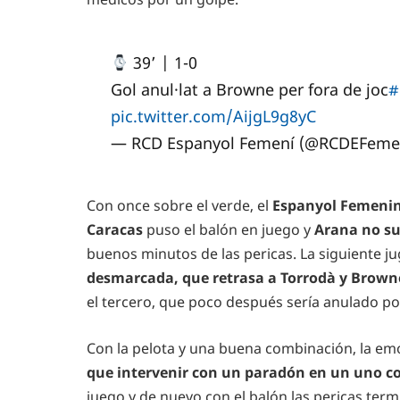
39’ | 1-0
Gol anul·lat a Browne per fora de joc
#
pic.twitter.com/AijgL9g8yC
— RCD Espanyol Femení (@RCDEFeme
Con once sobre el verde, el
Espanyol Femeni
Caracas
puso el balón en juego y
Arana no su
buenos minutos de las pericas. La siguiente j
desmarcada, que retrasa a Torrodà y Brown
el tercero, que poco después sería anulado po
Con la pelota y una buena combinación, la em
que intervenir con un paradón en un uno co
juego y de nuevo con el balón las pericas ter