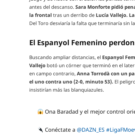
antes del descanso.
Sara Monforte pidió penal
la frontal
tras un derribo de
Lucía Vallejo. L
Del Toro desviaría la falta que terminaría sin la
El Espanyol Femenino perdon
Buscando ampliar distancias, el
Espanyol Fe
Vallejo
botó un córner que terminó en el later
en campo contrario,
Anna Torrodà con un pas
el uno contra uno (2-0, minuto 53).
El pelig
insistirían más las blanquiazules.
Ona Baradad y el mejor control ori
Conéctate a
@DAZN_ES
#LigaFMoe