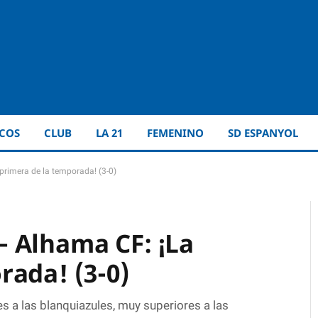
ICOS
CLUB
LA 21
FEMENINO
SD ESPANYOL
rimera de la temporada! (3-0)
 Alhama CF: ¡La
rada! (3-0)
s a las blanquiazules, muy superiores a las