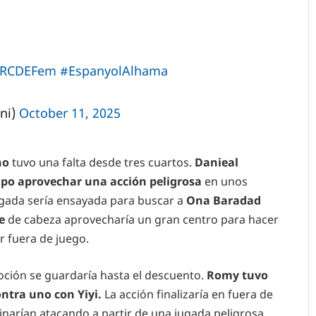
RCDEFem
#EspanyolAlhama
ni)
October 11, 2025
no
tuvo una falta desde tres cuartos.
Danieal
po aprovechar una acción peligrosa
en unos
ugada sería ensayada para buscar a
Ona Baradad
e
de cabeza aprovecharía un gran centro para hacer
r fuera de juego.
oción se guardaría hasta el descuento.
Romy tuvo
ntra uno con Yiyi.
La acción finalizaría en fuera de
minarían atacando a partir de una jugada peligrosa