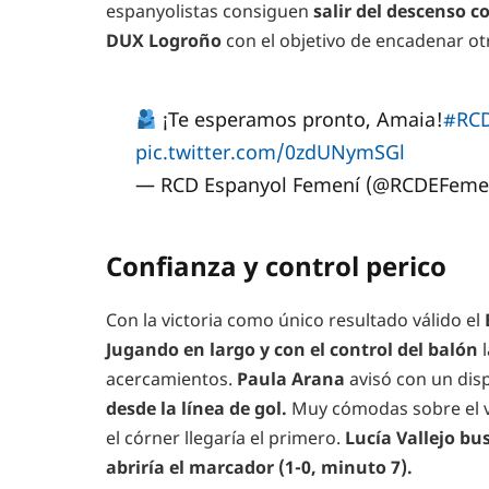
espanyolistas consiguen
salir del descenso c
DUX Logroño
con el objetivo de encadenar otr
¡Te esperamos pronto, Amaia!
#RC
pic.twitter.com/0zdUNymSGl
— RCD Espanyol Femení (@RCDEFeme
Confianza y control perico
Con la victoria como único resultado válido el
Jugando en largo y con el control del balón
l
acercamientos.
Paula Arana
avisó con un dis
desde la línea de gol.
Muy cómodas sobre el ve
el córner llegaría el primero.
Lucía Vallejo bu
abriría el marcador (1-0, minuto 7).