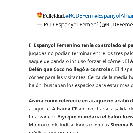
𝐅𝐞𝐥𝐢𝐜𝐢𝐝𝐚𝐝.
#RCDEFem
#EspanyolAlh
— RCD Espanyol Femení (@RCDEFeme
El
Espanyol Femenino tenía controlado el pa
jugadas no podían terminar entre los tres palo
saque de banda o incluso forzar el córner. El
A
Belén que Coco no llegó a controlar.
El disp
córner para las visitantes. Cerca de la media h
balón, buscaban los espacios para estar más 
Arana como referente en ataque no acabó de
ataque, el
Alhama CF
aprovecharía la salida d
finalizar con
Yiyi que mandaría el balón fuer
Monforte dio indicaciones mientras
Simona B
médicos por un golpe.