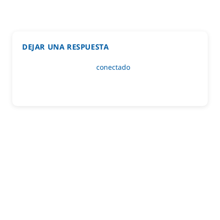
DEJAR UNA RESPUESTA
Lo siento, debes estar
conectado
para publicar un
comentario.