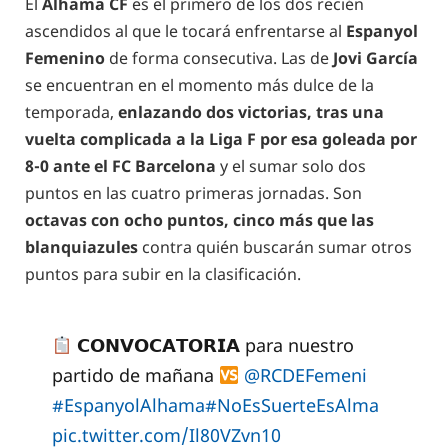
El
Alhama CF
es el primero de los dos recién
ascendidos al que le tocará enfrentarse al
Espanyol
Femenino
de forma consecutiva. Las de
Jovi García
se encuentran en el momento más dulce de la
temporada,
enlazando dos victorias, tras una
vuelta complicada a la Liga F por esa goleada por
8-0 ante el FC Barcelona
y el sumar solo dos
puntos en las cuatro primeras jornadas. Son
octavas con ocho puntos, cinco más que las
blanquiazules
contra quién buscarán sumar otros
puntos para subir en la clasificación.
𝗖𝗢𝗡𝗩𝗢𝗖𝗔𝗧𝗢𝗥𝗜𝗔 para nuestro
partido de mañana
@RCDEFemeni
#EspanyolAlhama
#NoEsSuerteEsAlma
pic.twitter.com/Il80VZvn10