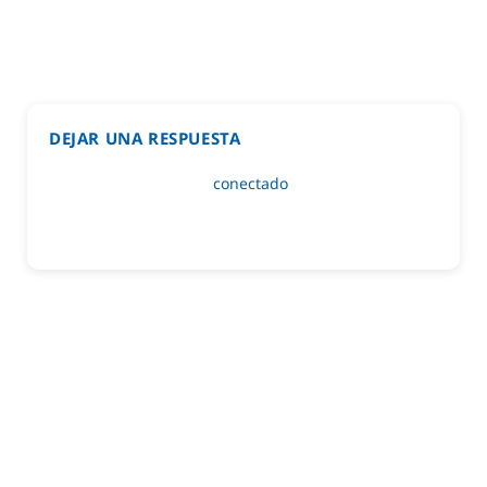
DEJAR UNA RESPUESTA
Lo siento, debes estar
conectado
para publicar un
comentario.