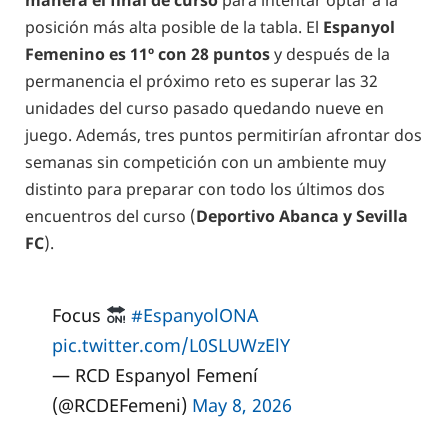
manera el final de curso
para intentar optar a la
posición más alta posible de la tabla. El
Espanyol
Femenino es 11º con 28 puntos
y después de la
permanencia el próximo reto es superar las 32
unidades del curso pasado quedando nueve en
juego. Además, tres puntos permitirían afrontar dos
semanas sin competición con un ambiente muy
distinto para preparar con todo los últimos dos
encuentros del curso (
Deportivo Abanca y Sevilla
FC
).
Focus
#EspanyolONA
pic.twitter.com/L0SLUWzElY
— RCD Espanyol Femení
(@RCDEFemeni)
May 8, 2026