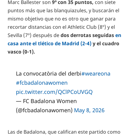
Marc Ballester son
9º con 35 puntos,
con siete
puntos más que las blanquiazules, y buscarán el
mismo objetivo que no es otro que ganar para
recortar distancias con el Athletic Club (8º) y el
Sevilla (7º) después de
dos derrotas seguidas
en
casa ante el tlético de Madrid (2-4)
y el cuadro
vasco (0-1).
La convocatòria del derbi
#weareona
#fcbadalonawomen
pic.twitter.com/QClPCoUVGQ
— FC Badalona Women
(@fcbadalonawomen)
May 8, 2026
Las de Badalona, que califican este partido como