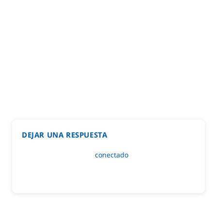
DEJAR UNA RESPUESTA
Lo siento, debes estar
conectado
para publicar un
comentario.