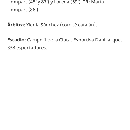
Llompart (45′ y 87′) y Lorena (69′).
TR:
María
Llompart (86′).
Árbitra:
Ylenia Sánchez (comité catalán).
Estadio:
Campo 1 de la Ciutat Esportiva Dani Jarque.
338 espectadores.