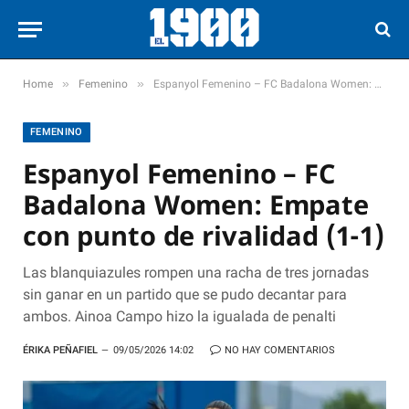
»
»
Home
Femenino
Espanyol Femenino – FC Badalona Women: Empate con punto de rivalidad (1-1)
FEMENINO
Espanyol Femenino – FC
Badalona Women: Empate
con punto de rivalidad (1-1)
Las blanquiazules rompen una racha de tres jornadas
sin ganar en un partido que se pudo decantar para
ambos. Ainoa Campo hizo la igualada de penalti
ÉRIKA PEÑAFIEL
09/05/2026 14:02
NO HAY COMENTARIOS