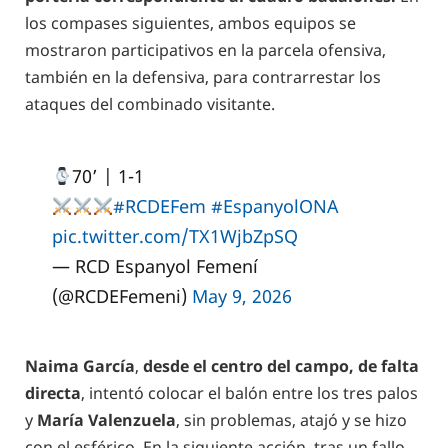
los compases siguientes, ambos equipos se
mostraron participativos en la parcela ofensiva,
también en la defensiva, para contrarrestar los
ataques del combinado visitante.
70’ | 1-1
#RCDEFem
#EspanyolONA
pic.twitter.com/TX1WjbZpSQ
— RCD Espanyol Femení
(@RCDEFemeni)
May 9, 2026
Naima García
,
desde el centro del campo, de falta
directa
, intentó colocar el balón entre los tres palos
y
María Valenzuela
, sin problemas, atajó y se hizo
con el esférico. En la siguiente acción, tras un fallo