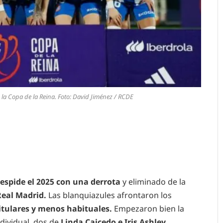
 la Copa de la Reina. Foto: David Jiménez / RCDE
espide el 2025 con una derrota
y eliminado de la
Real Madrid.
Las blanquiazules afrontaron los
itulares y menos habituales.
Empezaron bien la
ndividual, dos de
Linda Caicedo e Iris Ashley
,