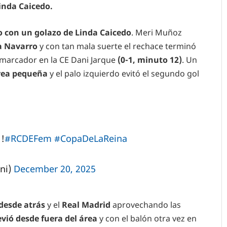
inda Caicedo.
o con un golazo de Linda Caicedo
. Meri Muñoz
a Navarro
y con tan mala suerte el rechace terminó
 marcador en la CE Dani Jarque
(0-1, minuto 12)
. Un
área pequeña
y el palo izquierdo evitó el segundo gol
!!
#RCDEFem
#CopaDeLaReina
ni)
December 20, 2025
desde atrás
y el
Real Madrid
aprovechando las
vió desde fuera del área
y con el balón otra vez en