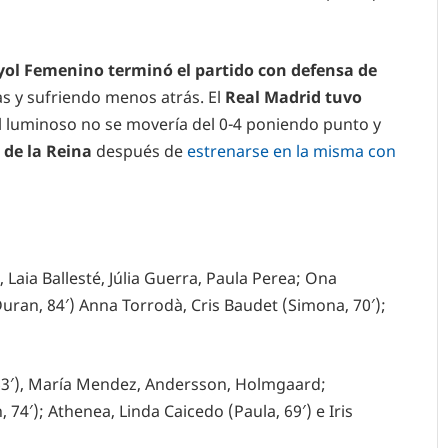
yol Femenino terminó el partido con defensa de
as y sufriendo menos atrás. El
Real Madrid tuvo
l luminoso no se movería del 0-4 poniendo punto y
 de la Reina
después de
estrenarse en la misma con
Laia Ballesté, Júlia Guerra, Paula Perea; Ona
Duran, 84′) Anna Torrodà, Cris Baudet (Simona, 70′);
 63′), María Mendez, Andersson, Holmgaard;
, 74′); Athenea, Linda Caicedo (Paula, 69′) e Iris