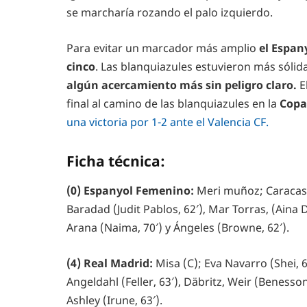
se marcharía rozando el palo izquierdo.
Para evitar un marcador más amplio
el Espan
cinco
. Las blanquiazules estuvieron más sólid
algún acercamiento más sin peligro claro.
E
final al camino de las blanquiazules en la
Copa
una victoria por 1-2 ante el Valencia CF.
Ficha técnica:
(0) Espanyol Femenino:
Meri muñoz; Caracas, 
Baradad (Judit Pablos, 62′), Mar Torras, (Aina 
Arana (Naima, 70′) y Ángeles (Browne, 62′).
(4) Real Madrid:
Misa (C); Eva Navarro (Shei,
Angeldahl (Feller, 63′), Däbritz, Weir (Benesson
Ashley (Irune, 63′).