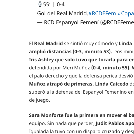
55’ | 0-4
Gol del Real Madrid.
#RCDEFem
#Copa
— RCD Espanyol Femení (@RCDEFeme
El
Real Madrid
se sintió muy cómodo y
Linda 
amplió distancias (0-3, minuto 53).
Dos minut
Iris Ashley
que
solo tuvo que tocarla para en
defendida por Meri Muñoz
(0-4, minuto 55). 
el palo derecho y que la defensa perica desvió
Muñoz atrapó de primeras. Linda Caicedo
de
superó a la defensa del Espanyol Femenino en 
de juego.
Sara Monforte fue la primera en mover el b
equipo. Sin nada que perder,
Judit Pablos ap
Igualada la tuvo con un disparo cruzado y de