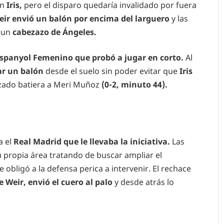
on
Iris,
pero el disparo quedaría invalidado por fuera
eir envió un balón por encima del larguero
y las
n un
cabezazo de Ángeles.
spanyol Femenino que probó a jugar en corto.
Al
ar un balón
desde el suelo sin poder evitar que
Iris
uzado batiera a Meri Muñoz
(0-2, minuto 44).
a el
Real Madrid que le llevaba la iniciativa.
Las
u propia área tratando de buscar ampliar el
 obligó a la defensa perica a intervenir. El rechace
 Weir, envió el cuero al palo
y desde atrás lo