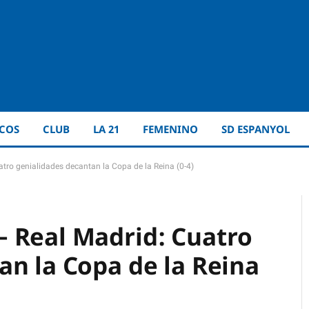
ICOS
CLUB
LA 21
FEMENINO
SD ESPANYOL
ro genialidades decantan la Copa de la Reina (0-4)
 Real Madrid: Cuatro
an la Copa de la Reina