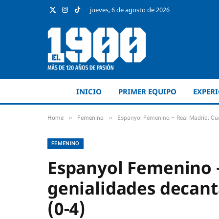
jueves, 6 de agosto de 2026
X
Instagram
TikTok
(Twitter)
INICIO
PRIMER EQUIPO
EXPER
»
»
Home
Femenino
Espanyol Femenino – Real Madrid: Cuat
FEMENINO
Espanyol Femenino –
genialidades decant
(0-4)