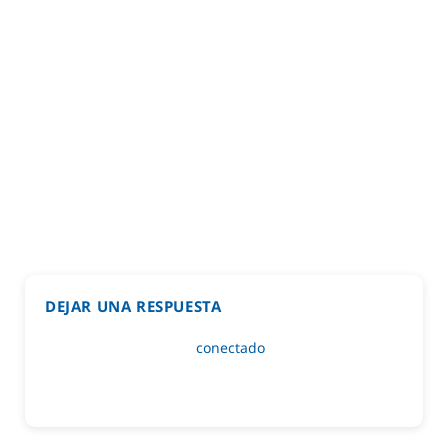
DEJAR UNA RESPUESTA
Lo siento, debes estar
conectado
para publicar un
comentario.