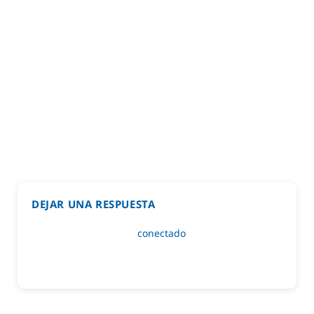
DEJAR UNA RESPUESTA
Lo siento, debes estar
conectado
para publicar un
comentario.