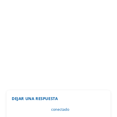
DEJAR UNA RESPUESTA
Lo siento, debes estar
conectado
para publicar un
comentario.