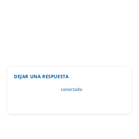
DEJAR UNA RESPUESTA
Lo siento, debes estar
conectado
para publicar un
comentario.