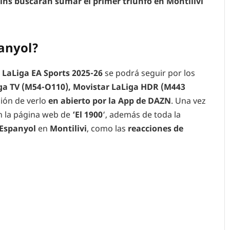
nins buscarán sumar el primer triunfo en Montilivi
panyol?
a
LaLiga EA Sports 2025-26
se podrá seguir por los
ga TV
(M54-O110), Movistar LaLiga HDR (M443
ión de verlo
en abierto por la App de DAZN
. Una vez
en la página web de
‘El 1900
‘, además de toda la
Espanyol
en
Montilivi
, como las
reacciones de