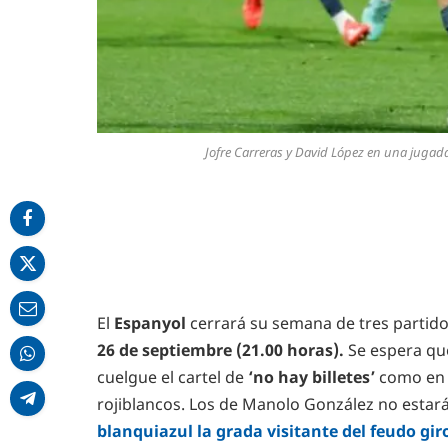
Jofre Carreras y David López en una jugada 
El
Espanyol
cerrará su semana de tres partido
26 de septiembre (21.00 horas).
Se espera q
cuelgue el cartel de
‘no hay billetes’
como en a
rojiblancos. Los de Manolo González no estar
blanquiazul la grada visitante del feudo gir