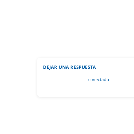
DEJAR UNA RESPUESTA
Lo siento, debes estar
conectado
para public