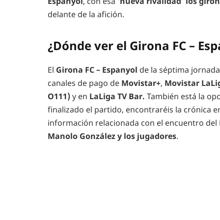
Espanyol
, con esa
‘nueva rivalidad’ los giro
delante de la afición.
¿Dónde ver el Girona FC – Es
El
Girona FC – Espanyol
de la séptima jornad
canales de pago de
Movistar+
,
Movistar LaLi
O111)
y en
LaLiga TV Bar.
También está la opc
finalizado el partido, encontraréis la crónica 
información relacionada con el encuentro del
Manolo González y los jugadores
.