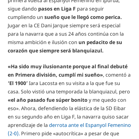
primera vuelta al Espanyol Femenino en Ipurúa,
sigue dando
pasos en Liga F
para seguir
cumpliendo un
sueño que le llegó como perica.
Jugar en la CE Dani Jarque siempre será especial
para la navarra que a sus 24 años continúa con la
misma ambición e ilusión con
un pedacito de su
corazón que siempre será blanquiazul.
«Ha sido muy ilusionante porque al final debuté
en Primera división, cumplí mi sueño»
, comentó a
‘El 1900’
Iara Lacosta en su visita a la que fue su
casa. Solo vistió una temporada la blanquiazul, pero
«el año pasado fue súper bonito
y me quedo con
eso». Ahora, defendiendo la elástica de la SD Eibar
en su segundo año en Liga F, la navarra quiso sacar
aprendizaje de la
derrota ante el Espanyol Femenino
(2-0).
Primero pide «autocrítica» a pesar de que