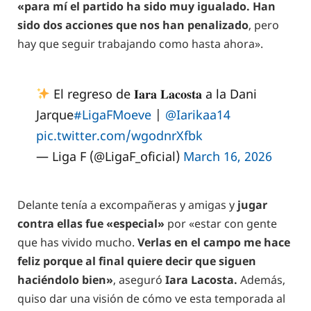
«para mí el partido ha sido muy igualado. Han
sido dos acciones que nos han penalizado
, pero
hay que seguir trabajando como hasta ahora».
El regreso de 𝐈𝐚𝐫𝐚 𝐋𝐚𝐜𝐨𝐬𝐭𝐚 a la Dani
Jarque
#LigaFMoeve
|
@Iarikaa14
pic.twitter.com/wgodnrXfbk
— Liga F (@LigaF_oficial)
March 16, 2026
Delante tenía a excompañeras y amigas y
jugar
contra ellas fue «especial»
por «estar con gente
que has vivido mucho.
Verlas en el campo me hace
feliz porque al final quiere decir que siguen
haciéndolo bien»
, aseguró
Iara Lacosta.
Además,
quiso dar una visión de cómo ve esta temporada al