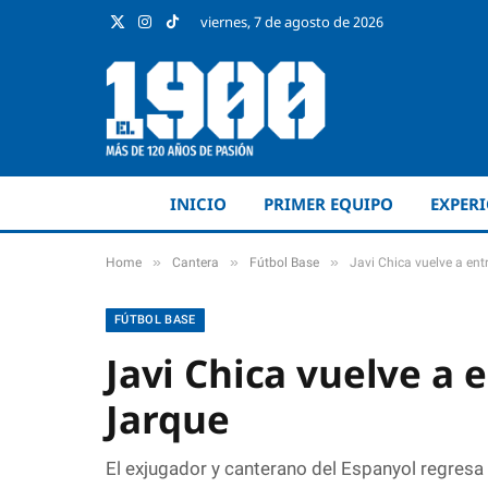
viernes, 7 de agosto de 2026
X
Instagram
TikTok
(Twitter)
INICIO
PRIMER EQUIPO
EXPER
»
»
»
Home
Cantera
Fútbol Base
Javi Chica vuelve a ent
FÚTBOL BASE
Javi Chica vuelve a 
Jarque
El exjugador y canterano del Espanyol regresa 