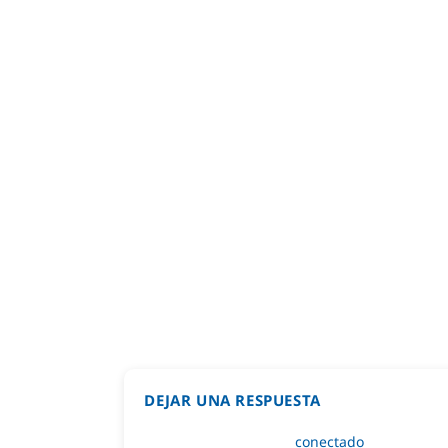
DEJAR UNA RESPUESTA
Lo siento, debes estar
conectado
para public