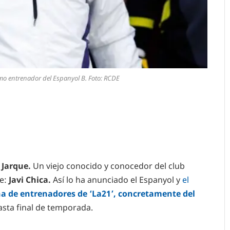
omo entrenador del Espanyol B. Foto: RCDE
 Jarque.
Un viejo conocido y conocedor del club
se:
Javi Chica.
Así lo ha anunciado el Espanyol y
el
a de entrenadores de ‘La21’, concretamente del
sta final de temporada.