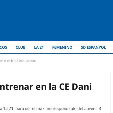
ICOS
CLUB
LA 21
FEMENINO
SD ESPANYOL
renar en la CE Dani Jarque
entrenar en la CE Dani
a 'La21' para ser el máximo responsable del Juvenil B