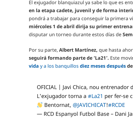
El exjugador blanquiazul ya sabe lo que es ent
en la etapa cadete, juvenil y de forma interi
pondrá a trabajar para conseguir la primera vi
miércoles 1 de abril dirija su primer entre
disputar un torneo durante estos días de
Sem
Por su parte,
Albert Martínez,
que hasta ahora
seguirá formando parte de ‘La21’.
Este movi
vida
y a los banquillos
diez meses después
de 
OFICIAL | Javi Chica, nou entrenador d
L'exjugador torna a
#La21
per fer-se c
Bentornat,
@JAVICHICAT
!
#RCDE
— RCD Espanyol Futbol Base – Dani J