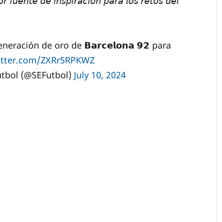
 𝘧𝘶𝘦𝘯𝘵𝘦 𝘥𝘦 𝘪𝘯𝘴𝘱𝘪𝘳𝘢𝘤𝘪𝘰́𝘯 𝘱𝘢𝘳𝘢 𝘭𝘰𝘴 𝘳𝘦𝘵𝘰𝘴 𝘥𝘦𝘭
ación de oro de 𝗕𝗮𝗿𝗰𝗲𝗹𝗼𝗻𝗮 𝟵𝟮 para
witter.com/ZXRr5RPKWZ
útbol (@SEFutbol)
July 10, 2024