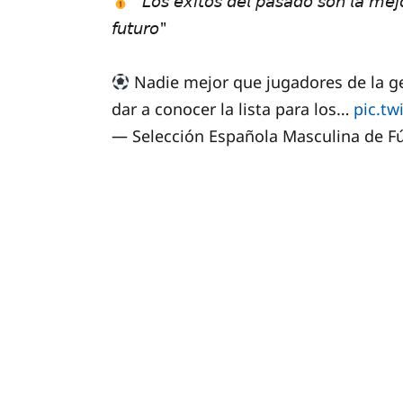
"𝘓𝘰𝘴 𝘦́𝘹𝘪𝘵𝘰𝘴 𝘥𝘦𝘭 𝘱𝘢𝘴𝘢𝘥𝘰 𝘴𝘰𝘯 𝘭𝘢 𝘮𝘦𝘫𝘰
𝘧𝘶𝘵𝘶𝘳𝘰"
Nadie mejor que jugadores de la gener
dar a conocer la lista para los…
pic.t
— Selección Española Masculina de F