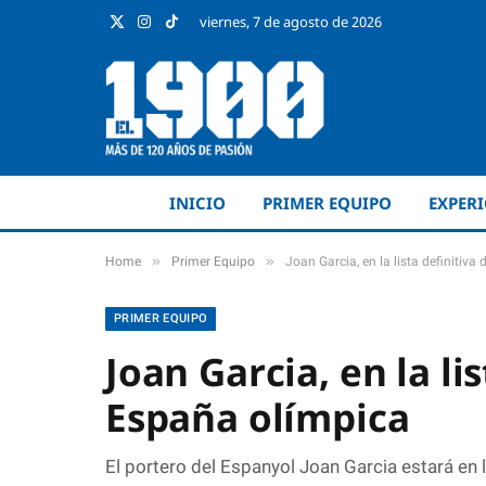
viernes, 7 de agosto de 2026
X
Instagram
TikTok
(Twitter)
INICIO
PRIMER EQUIPO
EXPER
»
»
Home
Primer Equipo
Joan Garcia, en la lista definitiva
PRIMER EQUIPO
Joan Garcia, en la lis
España olímpica
El portero del Espanyol Joan Garcia estará en