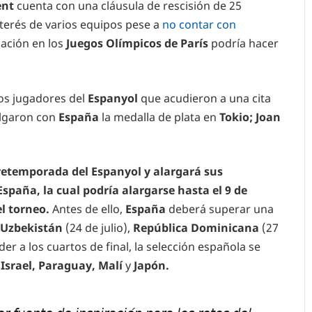
ent
cuenta con una cláusula de rescisión de 25
nterés de varios equipos pese a
no contar con
ación en los
Juegos Olímpicos de París
podría hacer
mos jugadores del
Espanyol
que acudieron a una cita
olgaron con
España
la medalla de plata en
Tokio; Joan
 pretemporada del Espanyol y alargará sus
spaña, la cual podría alargarse hasta el 9 de
el torneo.
Antes de ello,
España
deberá superar una
Uzbekistán
(24 de julio),
República Dominicana
(27
der a los cuartos de final, la selección española se
Israel, Paraguay, Malí
y
Japón.