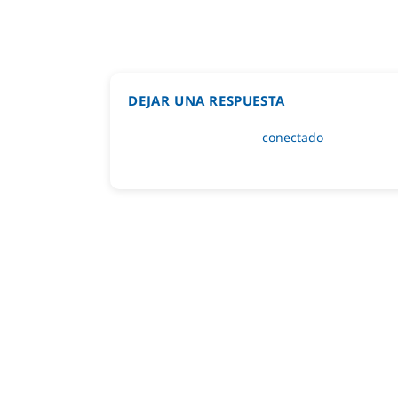
DEJAR UNA RESPUESTA
Lo siento, debes estar
conectado
para public