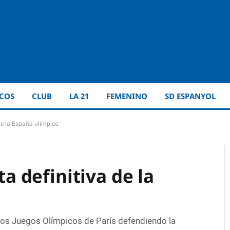
ICOS
CLUB
LA 21
FEMENINO
SD ESPANYOL
 de la España olímpica
ta definitiva de la
 los Juegos Olímpicos de París defendiendo la