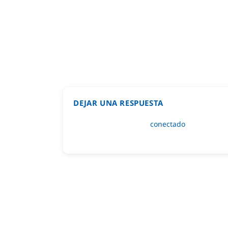
DEJAR UNA RESPUESTA
Lo siento, debes estar
conectado
para public