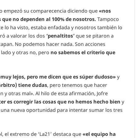
rico empezó su comparecencia diciendo que
«nos
 que no dependen al 100% de nosotros.
Tampoco
te lo ha visto, estaba enfadada y nosotros también lo
ró a valorar los dos
‘penaltitos’
que se pitaron a
scapan. No podemos hacer nada. Son acciones
 lado y otras no, pero
no sabemos el criterio que
a muy lejos, pero me dicen que es súper dudoso»
y
árbitro) tiene dudas
, pero tenemos que hacer
y otras mal». Al hilo de esta afirmación, Jofre
er es corregir las cosas que no hemos hecho bien
y
una nueva oportunidad para intentar sumar los tres
l, el extremo de ‘La21’ destaca que
«el equipo ha