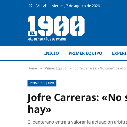
viernes, 7 de agosto de 2026
X
Instagram
TikTok
(Twitter)
INICIO
PRIMER EQUIPO
EXPER
»
»
Home
Primer Equipo
Jofre Carreras: «No sabemos el cr
PRIMER EQUIPO
Jofre Carreras: «No 
hay»
El canterano entra a valorar la actuación arbitr