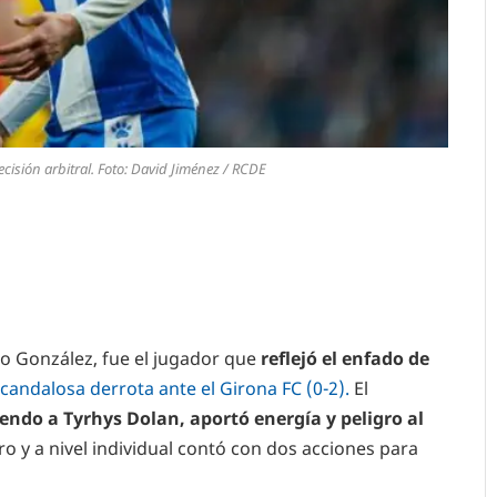
cisión arbitral. Foto: David Jiménez / RCDE
o González, fue el jugador que
reflejó el enfado de
candalosa derrota ante el Girona FC (0-2).
El
ndo a Tyrhys Dolan, aportó energía y peligro al
ro y a nivel individual contó con dos acciones para