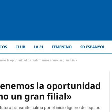
ICOS
CLUB
LA 21
FEMENINO
SD ESPANYOL
mos la oportunidad de reafirmarnos como un gran filial»
Tenemos la oportunidad
o un gran filial»
futuro transmite calma por el inicio liguero del equipo