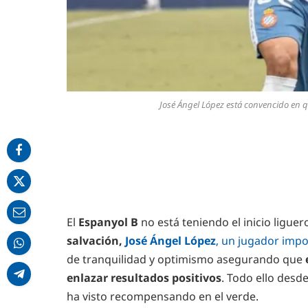
José Ángel López está convencido en que 
El
Espanyol B
no está teniendo el inicio ligue
salvación,
José Ángel López
, un jugador impor
de tranquilidad y optimismo asegurando que
enlazar resultados positivos
. Todo ello desd
ha visto recompensando en el verde.