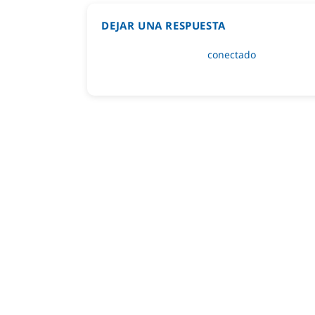
DEJAR UNA RESPUESTA
Lo siento, debes estar
conectado
para public