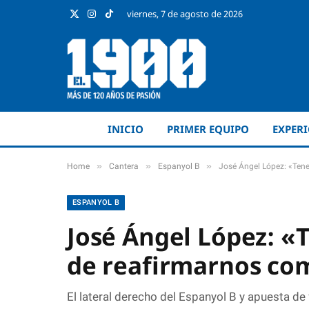
viernes, 7 de agosto de 2026
X
Instagram
TikTok
(Twitter)
INICIO
PRIMER EQUIPO
EXPER
»
»
»
Home
Cantera
Espanyol B
José Ángel López: «Tene
ESPANYOL B
José Ángel López: «
de reafirmarnos com
El lateral derecho del Espanyol B y apuesta de 