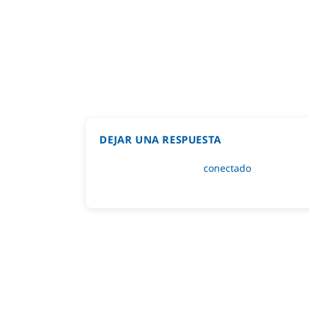
DEJAR UNA RESPUESTA
Lo siento, debes estar
conectado
para public