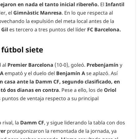
jaron en nada el tanto inicial ribereño.
El
Infantil
er, el
Gimnàstic Manresa
. En lo que respecta al
ovechando la expulsión del meta local antes de la
 Gil
es tercero a tres puntos del líder
FC Barcelona.
fútbol siete
d al
Premier Barcelona
(10-0), goleó.
Prebenjamín
y
 A
empató y el duelo del
Benjamín A
se aplazó. Así
en casa ante la Damm CF, segundo clasificado, en
ntó dos dianas en contra
. Pese a ello, los de
Oriol
s puntos de ventaja respecto a su principal
rival, la
Damm CF
, y sigue liderando la tabla con dos
rer
protagonizaron la remontada de la jornada, ya