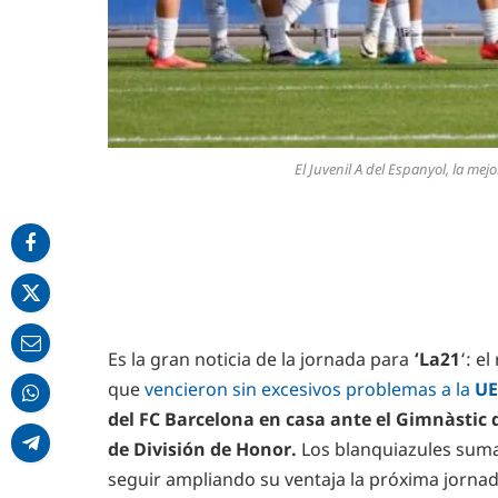
El Juvenil A del Espanyol, la me
Es la gran noticia de la jornada para
‘La21
‘: e
que
vencieron sin excesivos problemas a la
UE
del FC Barcelona en casa ante el Gimnàstic d
de División de Honor.
Los blanquiazules suma
seguir ampliando su ventaja la próxima jornad