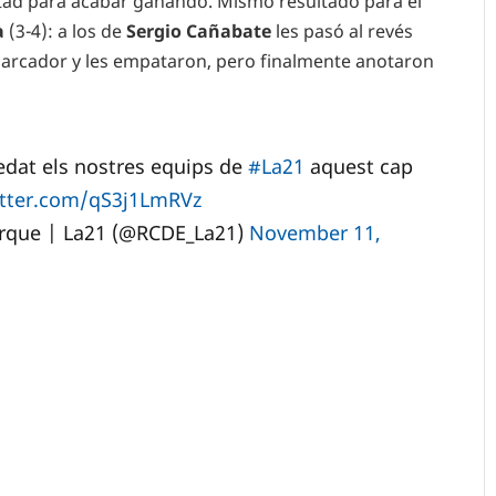
itad para acabar ganando. Mismo resultado para el
à
(3-4): a los de
Sergio Cañabate
les pasó al revés
 marcador y les empataron, pero finalmente anotaron
dat els nostres equips de
#La21
aquest cap
itter.com/qS3j1LmRVz
arque | La21 (@RCDE_La21)
November 11,