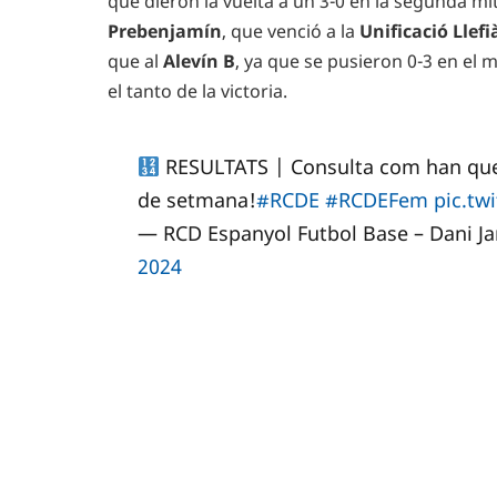
que dieron la vuelta a un 3-0 en la segunda m
Prebenjamín
, que venció a la
Unificació Llefi
que al
Alevín B
, ya que se pusieron 0-3 en el
el tanto de la victoria.
RESULTATS | Consulta com han que
de setmana!
#RCDE
#RCDEFem
pic.tw
— RCD Espanyol Futbol Base – Dani J
2024