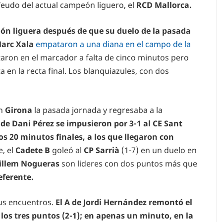
l feudo del actual campeón liguero, el
RCD Mallorca.
ión liguera después de que su duelo de la pasada
arc Xala
empataron a una diana en el campo de la
taron en el marcador a falta de cinco minutos pero
en la recta final. Los blanquiazules, con dos
n
Girona
la pasada jornada y regresaba a la
 de Dani Pérez se impusieron por 3-1 al CE Sant
s 20 minutos finales, a los que llegaron con
e, el
Cadete B
goleó al
CP Sarrià
(1-7) en un duelo en
illem Nogueras
son lideres con dos puntos más que
eferente.
sus encuentros.
El A de Jordi Hernández remontó el
 los tres puntos (2-1); en apenas un minuto, en la