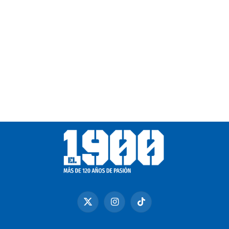
X
Instagram
TikTok
(Twitter)