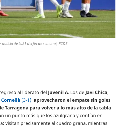
jor noticia de La21 del fin de semana| RCDE
l regreso al liderato del
Juvenil A
. Los de
Javi Chica
,
 Cornellà
(3-1)
,
aprovecharon el empate sin goles
e Tarragona para volver a lo más alto de la tabla
n un punto más que los azulgrana y confían en
a: visitan precisamente al cuadro grana, mientras