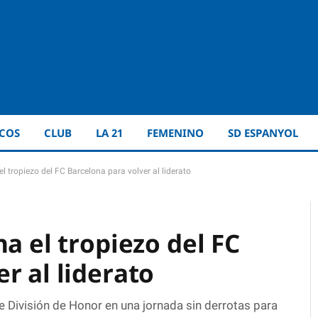
ICOS
CLUB
LA 21
FEMENINO
SD ESPANYOL
l tropiezo del FC Barcelona para volver al liderato
ha el tropiezo del FC
r al liderato
e División de Honor en una jornada sin derrotas para