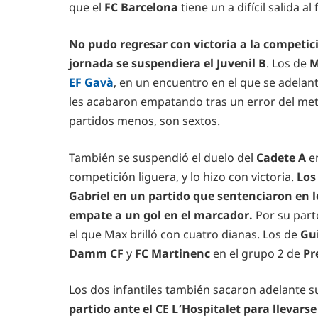
que el
FC Barcelona
tiene un a difícil salida a
No pudo regresar con victoria a la competic
jornada se suspendiera el Juvenil B
. Los de
M
EF Gavà
, en un encuentro en el que se adelan
les acabaron empatando tras un error del meta 
partidos menos, son sextos.
También se suspendió el duelo del
Cadete A
e
competición liguera, y lo hizo con victoria.
Los
Gabriel en un partido que sentenciaron en lo
empate a un gol en el marcador.
Por su part
el que Max brilló con cuatro dianas. Los de
Gu
Damm CF
y
FC Martinenc
en el grupo 2 de
Pr
Los dos infantiles también sacaron adelante 
partido ante el CE L’Hospitalet para llevarse