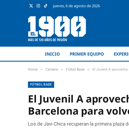
jueves, 6 de agosto de 2026
X
Instagram
TikTok
(Twitter)
INICIO
PRIMER EQUIPO
EXPER
»
»
»
Home
Cantera
Fútbol Base
El Juvenil A aprovecha e
FÚTBOL BASE
El Juvenil A aprovec
Barcelona para volve
Los de Javi Chica recuperan la primera plaza d