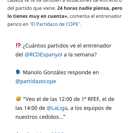
cabeza se te va también a situaciones de entreno o
del partido que viene.
24 horas nadie piensa, pero
lo tienes muy en cuenta»
, comenta el entrenador
perico en
‘El Partidazo de COPE’.
¿Cuántos partidos ve el entrenador
del
@RCDEspanyol
a la semana?
Manolo González responde en
@partidazocope
"Veo el de las 12:00 de 1ª RFEF, el de
las 14:00 de
@LaLiga
, a los equipos de
nuestros cedidos…"