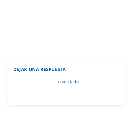
DEJAR UNA RESPUESTA
Lo siento, debes estar
conectado
para publicar un
comentario.