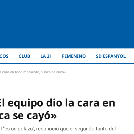
ICOS
CLUB
LA 21
FEMENINO
SD ESPANYOL
la cara en todo momento, nunca se cayó»
 equipo dio la cara en
a se cayó»
 "es un golazo", reconoció que el segundo tanto del