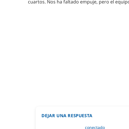
cuartos. Nos ha faltado empuje, pero el equi
DEJAR UNA RESPUESTA
Lo siento, debes estar
conectado
para public