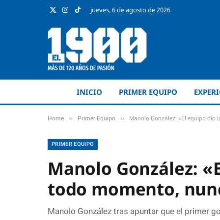
jueves, 6 de agosto de 2026
X
Instagram
TikTok
(Twitter)
INICIO
PRIMER EQUIPO
EXPER
»
»
Home
Primer Equipo
Manolo González: «El equipo dio 
PRIMER EQUIPO
Manolo González: «El
todo momento, nunc
Manolo González tras apuntar que el primer gol