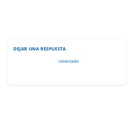
DEJAR UNA RESPUESTA
Lo siento, debes estar
conectado
para publicar un
comentario.