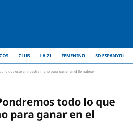
ICOS
CLUB
LA 21
FEMENINO
SD ESPANYOL
o lo que esté en nuestra mano para ganar en el Bernabéu»
Pondremos todo lo que
o para ganar en el