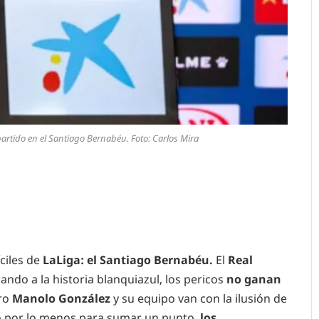
partido en el Santiago Bernabéu. Foto: Carlos Mira
ciles de
LaLiga: el Santiago Bernabéu.
El
Real
ando a la historia blanquiazul, los pericos
no ganan
ero
Manolo González
y su equipo van con la ilusión de
 o por lo menos para sumar un punto,
los