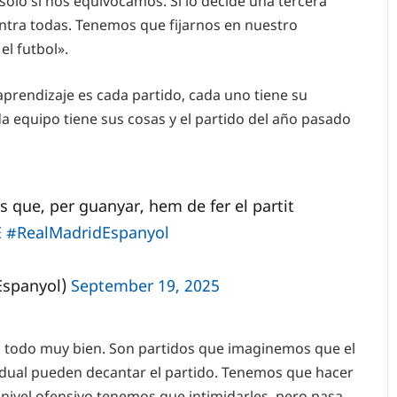
olo si nos equivocamos. Si lo decide una tercera
ontra todas. Tenemos que fijarnos en nuestro
l futbol».
aprendizaje es cada partido, cada uno tiene su
da equipo tiene sus cosas y el partido del año pasado
s que, per guanyar, hem de fer el partit
E
#RealMadridEspanyol
Espanyol)
September 19, 2025
 todo muy bien. Son partidos que imaginemos que el
ividual pueden decantar el partido. Tenemos que hacer
 nivel ofensivo tenemos que intimidarles, pero pasa