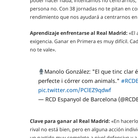
poder hacer nada, intentamos no centrarnos, s
persona no. Con 38 jornadas no te pitan en c
rendimiento que nos ayudará a centrarnos en e
Aprendizaje enfrentarse al Real Madrid:
«El 
exigencia. Ganar en Primera es muy difícil. Ca
no te vale».
Manolo González: "El que tinc clar é
perfecte i córrer com animals."
#RCD
pic.twitter.com/PClEZ9qdwf
— RCD Espanyol de Barcelona (@RCD
Clave para ganar al Real Madrid:
«En hacerlo
rival no está bien, pero en alguna acción ind
un partido muy completo a nivel defensivo y a