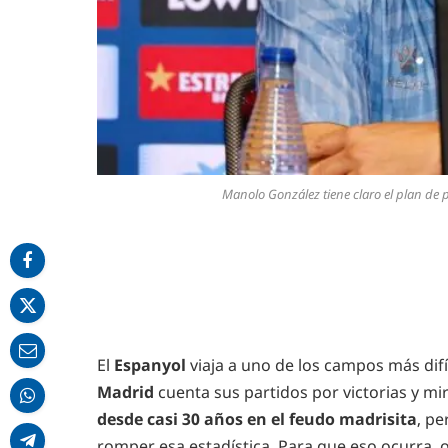
Manolo González tiene claro el plan de 
El
Espanyol
viaja a uno de los campos más difí
Madrid
cuenta sus partidos por victorias y mir
desde casi 30 años en el feudo madrisita
, p
romper esa estadística. Para que eso ocurra,