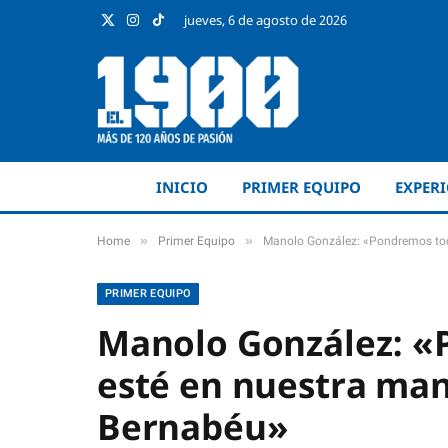
jueves, 6 de agosto de 2026
X
Instagram
TikTok
(Twitter)
INICIO
PRIMER EQUIPO
EXPER
»
»
Home
Primer Equipo
Manolo González: «Pondremos tod
PRIMER EQUIPO
Manolo González: «
esté en nuestra man
Bernabéu»