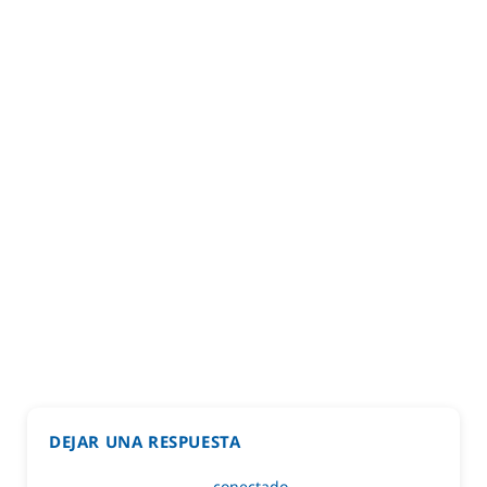
DEJAR UNA RESPUESTA
Lo siento, debes estar
conectado
para publicar un