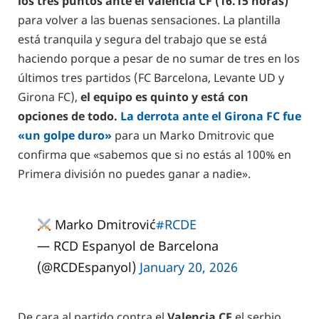
los tres puntos ante el Valencia CF (16.15 horas)
para volver a las buenas sensaciones. La plantilla
está tranquila y segura del trabajo que se está
haciendo porque a pesar de no sumar de tres en los
últimos tres partidos (FC Barcelona, Levante UD y
Girona FC),
el equipo es quinto y está con
opciones de todo.
La derrota ante el Girona FC fue
«un golpe duro»
para un Marko Dmitrovic que
confirma que «sabemos que si no estás al 100% en
Primera división no puedes ganar a nadie».
Marko Dmitrović
#RCDE
— RCD Espanyol de Barcelona
(@RCDEspanyol)
January 20, 2026
De cara al partido contra el
Valencia CF
el serbio