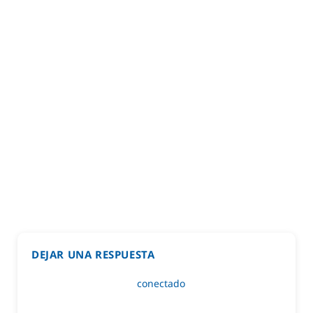
DEJAR UNA RESPUESTA
Lo siento, debes estar
conectado
para publicar un
comentario.