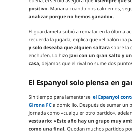
buena, el serbio asegura que
«siempre que su
positivo.
Mañana cuando nos calmemos, segur
analizar porque no hemos ganado».
El guardameta subió a rematar en la última a
recuerda la jugada, explica que «el balón iba
y solo deseaba que alguien saltara
sobre la d
enchufen. Lo hizo
Javi con un gran salto y u
casa
, dejamos que el rival no sume dos punto
El Espanyol solo piensa en ga
Sin tiempo para lamentarse,
el Espanyol cont
Girona FC
a domicilio. Después de sumar un p
jornada como «cualquier otro partido», adela
vestuario: «Este año hay un grupo muy amb
como una final.
Quedan muchos partidos por d