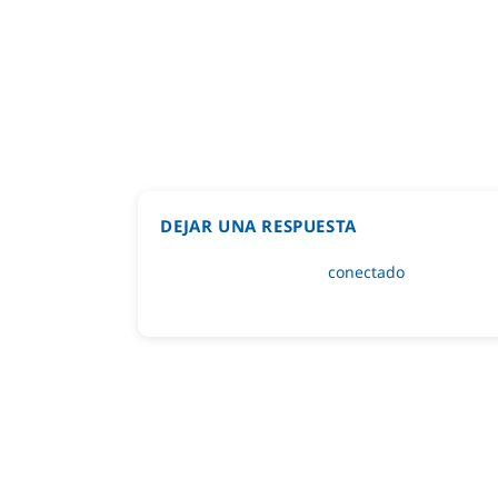
DEJAR UNA RESPUESTA
Lo siento, debes estar
conectado
para public