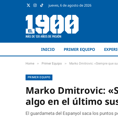
jueves, 6 de agosto de 2026
X
Instagram
TikTok
(Twitter)
INICIO
PRIMER EQUIPO
EXPER
»
»
Home
Primer Equipo
Marko Dmitrovic: «Siempre que suc
PRIMER EQUIPO
Marko Dmitrovic: «
algo en el último su
El guardameta del Espanyol saca los puntos po