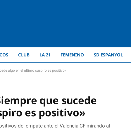
ICOS
CLUB
LA 21
FEMENINO
SD ESPANYOL
ede algo en el último suspiro es positivo»
Siempre que sucede
spiro es positivo»
sitivos del empate ante el Valencia CF mirando al