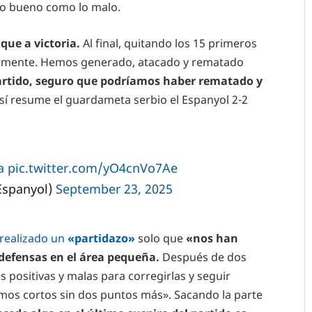
 lo bueno como lo malo.
ue a victoria.
Al final, quitando los 15 primeros
amente. Hemos generado, atacado y rematado
artido, seguro que podríamos haber rematado y
sí resume el guardameta serbio el Espanyol 2-2
a
pic.twitter.com/yO4cnVo7Ae
Espanyol)
September 23, 2025
 realizado un
«partidazo»
solo que
«nos han
defensas en el área pequeña.
Después de dos
 positivas y malas para corregirlas y seguir
mos cortos sin dos puntos más». Sacando la parte