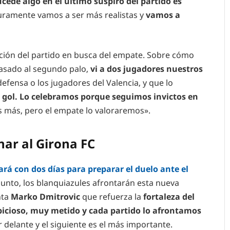
cede algo en el último suspiro del partido es
amente vamos a ser más realistas y
vamos a
cción del partido en busca del empate. Sobre cómo
 pasado al segundo palo,
vi a dos jugadores nuestros
efensa o los jugadores del Valencia, y que lo
n gol. Lo celebramos porque seguimos invictos en
s más, pero el empate lo valoraremos».
nar al Girona FC
ará con dos días para preparar el duelo ante el
unto, los blanquiazules afrontarán esta nueva
nta
Marko Dmitrovic
que refuerza la
fortaleza del
icioso, muy metido y cada partido lo afrontamos
elante y el siguiente es el más importante.