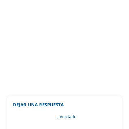
DEJAR UNA RESPUESTA
Lo siento, debes estar
conectado
para publicar un
comentario.