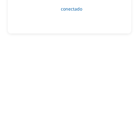
Lo siento, debes estar
conectado
para publicar un
comentario.