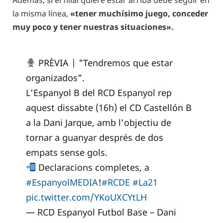
Ademas, si el filial quiere estar arriba debe seguir en
la misma línea,
«tener muchísimo juego, conceder
muy poco y tener nuestras situaciones».
PRÈVIA | "Tendremos que estar
organizados".
L’Espanyol B del RCD Espanyol rep
aquest dissabte (16h) el CD Castellón B
a la Dani Jarque, amb l’objectiu de
tornar a guanyar després de dos
empats sense gols.
Declaracions completes, a
#EspanyolMEDIA
!
#RCDE
#La21
pic.twitter.com/YKoUXCYtLH
— RCD Espanyol Futbol Base – Dani