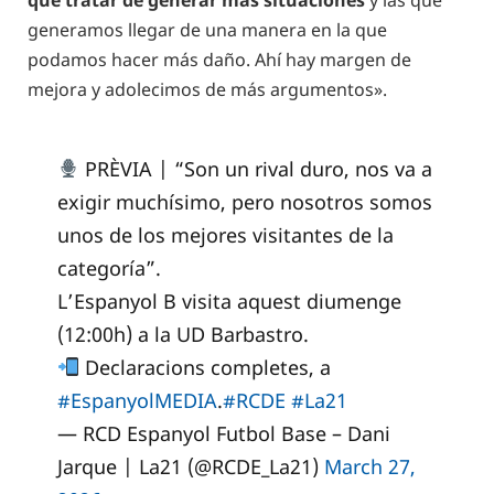
que tratar de generar más situaciones
y las que
generamos llegar de una manera en la que
podamos hacer más daño. Ahí hay margen de
mejora y adolecimos de más argumentos».
PRÈVIA | “Son un rival duro, nos va a
exigir muchísimo, pero nosotros somos
unos de los mejores visitantes de la
categoría”.
L’Espanyol B visita aquest diumenge
(12:00h) a la UD Barbastro.
Declaracions completes, a
#EspanyolMEDIA
.
#RCDE
#La21
— RCD Espanyol Futbol Base – Dani
Jarque | La21 (@RCDE_La21)
March 27,