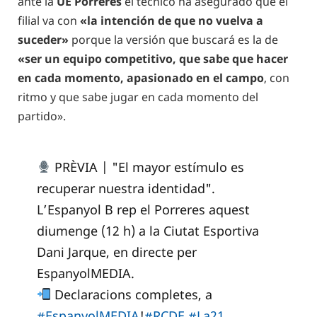
ante la
UE Porreres
el técnico ha asegurado que el
filial va con
«la intención de que no vuelva a
suceder»
porque la versión que buscará es la de
«ser un equipo competitivo, que sabe que hacer
en cada momento, apasionado en el campo
, con
ritmo y que sabe jugar en cada momento del
partido».
PRÈVIA | "El mayor estímulo es
recuperar nuestra identidad".
L’Espanyol B rep el Porreres aquest
diumenge (12 h) a la Ciutat Esportiva
Dani Jarque, en directe per
EspanyolMEDIA.
Declaracions completes, a
#EspanyolMEDIA
!
#RCDE
#La21